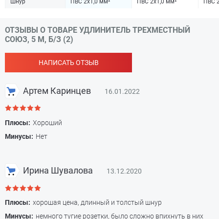
Шнур
ПВС 2х1,0 мм²
ПВС 2х1,0 мм²
ПВС 2
ОТЗЫВЫ О ТОВАРЕ УДЛИНИТЕЛЬ ТРЕХМЕСТНЫЙ
СОЮЗ, 5 М, Б/З (2)
НАПИСАТЬ ОТЗЫВ
Артем Каринцев
16.01.2022
Плюсы:
Хороший
Минусы:
Нет
Ирина Шувалова
13.12.2020
Плюсы:
хорошая цена, длинный и толстый шнур
Минусы:
немного тугие розетки, было сложно впихнуть в них