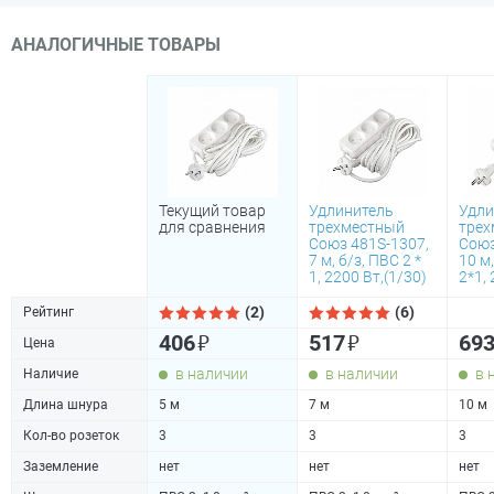
АНАЛОГИЧНЫЕ ТОВАРЫ
Текущий товар
Удлинитель
Удли
для сравнения
трехместный
трех
Союз 481S-1307,
Союз
7 м, б/з, ПВС 2 *
10 м
1, 2200 Вт,(1/30)
2*1,
(2)
(6)
Рейтинг
₽
₽
406
517
69
Цена
в наличии
в наличии
в 
Наличие
Длина шнура
5 м
7 м
10 м
Кол-во розеток
3
3
3
Заземление
нет
нет
нет