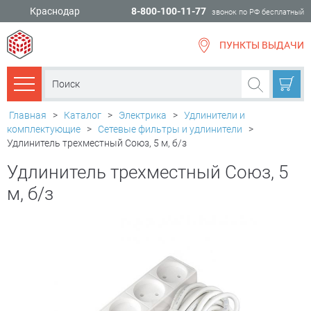
Краснодар
8-800-100-11-77
звонок по РФ бесплатный
ПУНКТЫ ВЫДАЧИ
всё для
ремонта
Каталог товаров
Главная
>
Каталог
>
Электрика
>
Удлинители и
комплектующие
>
Сетевые фильтры и удлинители
>
Удлинитель трехместный Союз, 5 м, б/з
Удлинитель трехместный Союз, 5
м, б/з