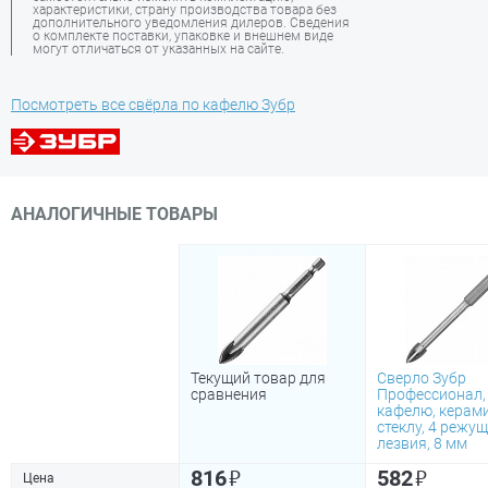
характеристики, страну производства товара без
дополнительного уведомления дилеров. Сведения
о комплекте поставки, упаковке и внешнем виде
могут отличаться от указанных на сайте.
Посмотреть все свёрла по кафелю Зубр
АНАЛОГИЧНЫЕ ТОВАРЫ
Текущий товар для
Сверло Зубр
сравнения
Профессионал,
кафелю, керами
стеклу, 4 режу
лезвия, 8 мм
₽
₽
816
582
Цена