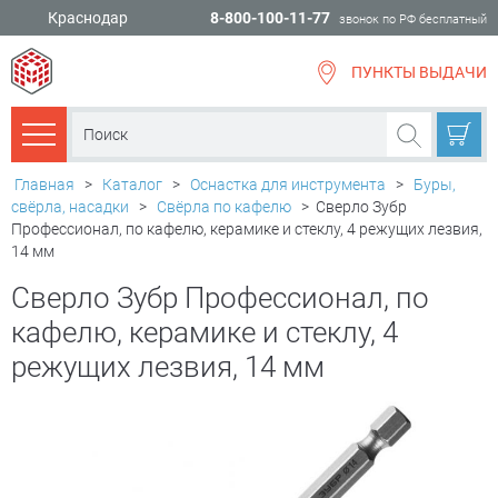
Краснодар
8-800-100-11-77
звонок по РФ бесплатный
ПУНКТЫ ВЫДАЧИ
всё для
ремонта
Каталог товаров
Главная
>
Каталог
>
Оснастка для инструмента
>
Буры,
свёрла, насадки
>
Свёрла по кафелю
>
Сверло Зубр
Профессионал, по кафелю, керамике и стеклу, 4 режущих лезвия,
14 мм
Сверло Зубр Профессионал, по
кафелю, керамике и стеклу, 4
режущих лезвия, 14 мм