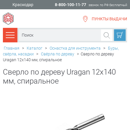
Краснодар
8-800-100-11-77
звонок по РФ бесплатный
ПУНКТЫ ВЫДАЧИ
всё для
ремонта
Каталог товаров
Главная
>
Каталог
>
Оснастка для инструмента
>
Буры,
свёрла, насадки
>
Свёрла по дереву
>
Сверло по дереву
Uragan 12х140 мм, спиральное
Сверло по дереву Uragan 12х140
мм, спиральное