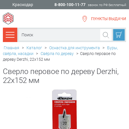
Краснодар
8-800-100-11-77
звонок по РФ бесплатный
ПУНКТЫ ВЫДАЧИ
всё для
ремонта
Каталог товаров
Главная
>
Каталог
>
Оснастка для инструмента
>
Буры,
свёрла, насадки
>
Свёрла по дереву
>
Сверло перовое по
дереву Derzhi, 22х152 мм
Сверло перовое по дереву Derzhi,
22х152 мм