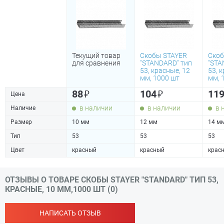
Текущий товар
Скобы STAYER
Скоб
для сравнения
"STANDARD" тип
"STA
53, красные, 12
53, 
мм, 1000 шт
мм, 
₽
₽
88
104
11
Цена
в наличии
в наличии
в 
Наличие
Размер
10 мм
12 мм
14 м
Тип
53
53
53
Цвет
красный
красный
крас
ОТЗЫВЫ О ТОВАРЕ СКОБЫ STAYER "STANDARD" ТИП 53,
КРАСНЫЕ, 10 ММ,1000 ШТ (0)
НАПИСАТЬ ОТЗЫВ