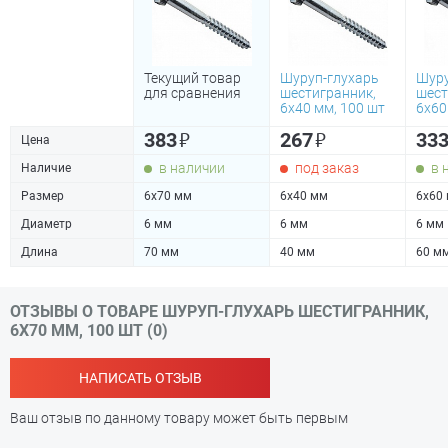
Текущий товар
Шуруп-глухарь
Шуру
для сравнения
шестигранник,
шест
6х40 мм, 100 шт
6х60
₽
₽
383
267
33
Цена
в наличии
под заказ
в 
Наличие
Размер
6х70 мм
6х40 мм
6х60
Диаметр
6 мм
6 мм
6 мм
Длина
70 мм
40 мм
60 м
ОТЗЫВЫ О ТОВАРЕ ШУРУП-ГЛУХАРЬ ШЕСТИГРАННИК,
6Х70 ММ, 100 ШТ (0)
НАПИСАТЬ ОТЗЫВ
Ваш отзыв по данному товару может быть первым