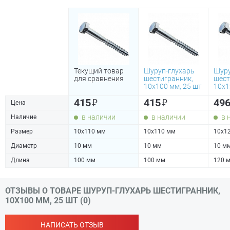
Текущий товар
Шуруп-глухарь
Шуру
для сравнения
шестигранник,
шест
10х100 мм, 25 шт
10х1
₽
₽
415
415
49
Цена
в наличии
в наличии
в 
Наличие
Размер
10х110 мм
10х110 мм
10х1
Диаметр
10 мм
10 мм
10 м
Длина
100 мм
100 мм
120 
ОТЗЫВЫ О ТОВАРЕ ШУРУП-ГЛУХАРЬ ШЕСТИГРАННИК,
10Х100 ММ, 25 ШТ (0)
НАПИСАТЬ ОТЗЫВ