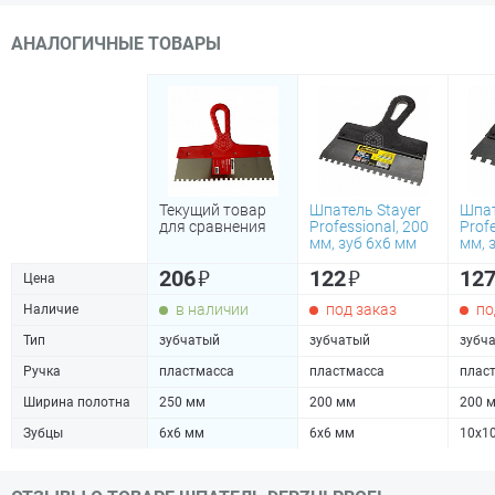
АНАЛОГИЧНЫЕ ТОВАРЫ
Текущий товар
Шпатель Stayer
Шпат
для сравнения
Professional, 200
Profe
мм, зуб 6х6 мм
мм, 
₽
₽
206
122
12
Цена
в наличии
под заказ
по
Наличие
Тип
зубчатый
зубчатый
зубч
Ручка
пластмасса
пластмасса
плас
Ширина полотна
250 мм
200 мм
200 
Зубцы
6х6 мм
6х6 мм
10х1