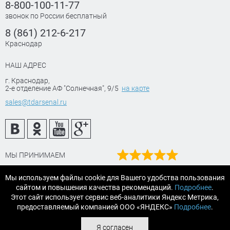
8-800-100-11-77
звонок по России бесплатный
8 (861) 212-6-217
Краснодар
НАШ АДРЕС
г. Краснодар
,
2-е отделение АФ "Солнечная", 9/5
на карте
sales@tdarsenal.ru
МЫ ПРИНИМАЕМ
Наш рейтинг
Мы используем файлы cookie для Вашего удобства пользования
на Яндекс маркет
сайтом и повышения качества рекомендаций.
Подробнее
.
Читайте отзывы
Этот сайт использует сервис веб-аналитики Яндекс Метрика,
предоставляемый компанией ООО «ЯНДЕКС»
Подробнее
.
© 2007-2026 «АРСЕНАЛТРЕЙДИНГ Краснодар» строительные и
Я согласен