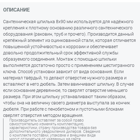
ОПИСАНИЕ
Сантехническая шпилька 8х90 мм используется для надёжного
крепления к плотному основанию различного сантехнического
оборудования (раковин, труб и прочего). Производится данный
крепёжный элемент из оцинкованной стали, которая отличается
повышенной устойчивостью к коррозии и обеспечивает
довольно продолжительный срок эффективной службы
образуемого соединения. Монтаж с помощью шпильки
выполняется достаточно просто с применением шестигранного
ключа. Способ установки зависит от вида основания. Если
материал твёрдый, то делают отверстие нужного размера и
вставляют в него дюбель. Затем ввинчивают шпильку. В случае
если основание деревянное, то сверлят отверстие меньшего
размера. При этом шпильку устанавливают таким образом,
чтобы она на величину своего диаметра выступала за кончик
дюбеля. При работе с пенобетоном и пустотными блоками
сверлят отверстия методом вращения.
Производитель оставляет за собой право
самостоятельно изменять комплектацию,
характеристики, страну производства товара без
дополнительного уведомления дилеров. Сведения
о комплекте поставки, упаковке и внешнем виде
могут отличаться от указанных на сайте.