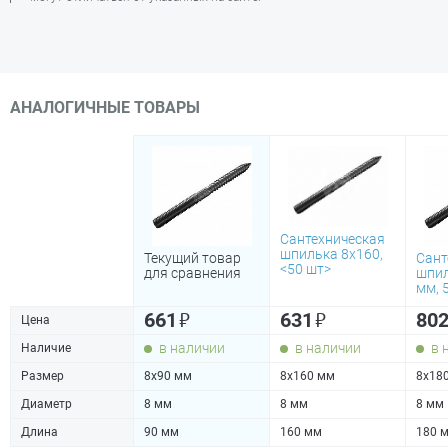
АНАЛОГИЧНЫЕ ТОВАРЫ
Сантехническая
шпилька 8х160,
Текущий товар
Сант
<50 шт>
для сравнения
шпил
мм, 
₽
₽
661
631
80
Цена
в наличии
в наличии
в 
Наличие
Размер
8х90 мм
8х160 мм
8х18
Диаметр
8 мм
8 мм
8 мм
Длина
90 мм
160 мм
180 