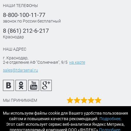
НАШИ ТЕЛЕФОНЫ
8-800-100-11-77
звонок по России бесплатный
8 (861) 212-6-217
Краснодар
НАШ АДРЕС
г. Краснодар
,
2-е отделение АФ "Солнечная", 9/5
на карте
sales@tdarsenal.ru
МЫ ПРИНИМАЕМ
Наш рейтинг
Мы используем файлы cookie для Вашего удобства пользования
на Яндекс маркет
×
сайтом и повышения качества рекомендаций.
Подробнее
.
Читайте отзывы
Этот сайт использует сервис веб-аналитики Яндекс Метрика,
Этот товар купили 3 человека
предоставляемый компанией ООО «ЯНДЕКС»
Подробнее
.