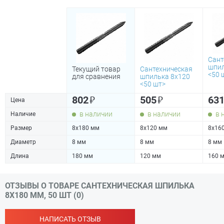
Сант
шпил
Текущий товар
Сантехническая
<50 
для сравнения
шпилька 8х120
<50 шт>
₽
₽
802
505
63
Цена
в наличии
в наличии
в 
Наличие
Размер
8х180 мм
8х120 мм
8х16
Диаметр
8 мм
8 мм
8 мм
Длина
180 мм
120 мм
160 
ОТЗЫВЫ О ТОВАРЕ САНТЕХНИЧЕСКАЯ ШПИЛЬКА
8Х180 ММ, 50 ШТ (0)
НАПИСАТЬ ОТЗЫВ