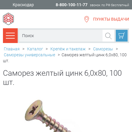
Краснодар
8-800-100-11-77
звонок по РФ бесплатный
ПУНКТЫ ВЫДАЧИ
всё для
ремонта
Каталог товаров
Главная
>
Каталог
>
Крепёж и такелаж
>
Саморезы
>
Саморезы универсальные
>
Саморез желтый цинк 6,0х80, 100
шт.
Саморез желтый цинк 6,0х80, 100
шт.