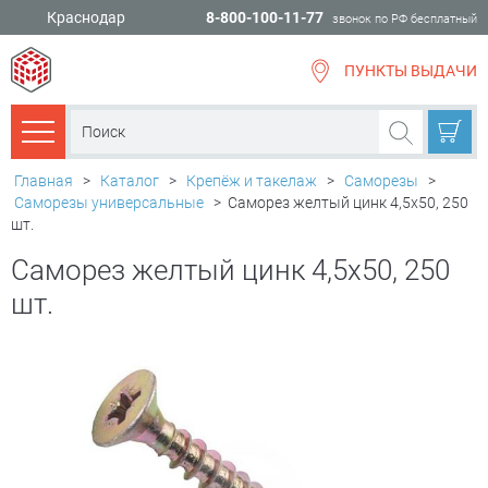
Краснодар
8-800-100-11-77
звонок по РФ бесплатный
ПУНКТЫ ВЫДАЧИ
всё для
ремонта
Каталог товаров
Главная
>
Каталог
>
Крепёж и такелаж
>
Саморезы
>
Саморезы универсальные
>
Саморез желтый цинк 4,5х50, 250
шт.
Саморез желтый цинк 4,5х50, 250
шт.