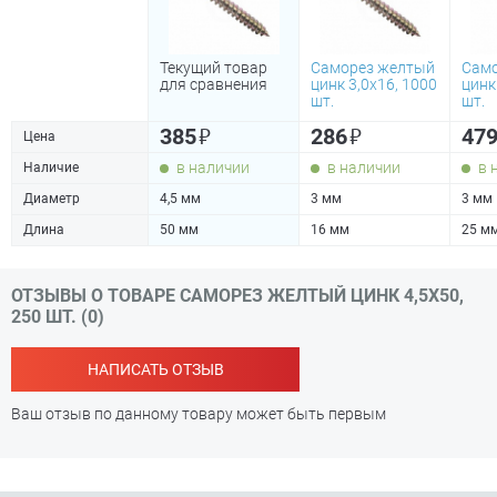
Текущий товар
Саморез желтый
Само
для сравнения
цинк 3,0х16, 1000
цинк
шт.
шт.
₽
₽
385
286
47
Цена
в наличии
в наличии
в 
Наличие
Диаметр
4,5 мм
3 мм
3 мм
Длина
50 мм
16 мм
25 м
ОТЗЫВЫ О ТОВАРЕ САМОРЕЗ ЖЕЛТЫЙ ЦИНК 4,5Х50,
250 ШТ. (0)
НАПИСАТЬ ОТЗЫВ
Ваш отзыв по данному товару может быть первым