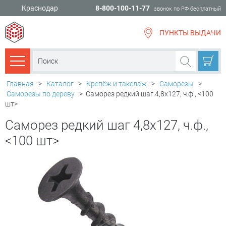
Краснодар
8-800-100-11-77
звонок по РФ бесплатный
ПУНКТЫ ВЫДАЧИ
всё для
ремонта
Каталог товаров
Главная
>
Каталог
>
Крепёж и такелаж
>
Саморезы
>
Саморезы по дереву
>
Саморез редкий шаг 4,8х127, ч.ф., <100
шт>
Саморез редкий шаг 4,8х127, ч.ф.,
<100 шт>