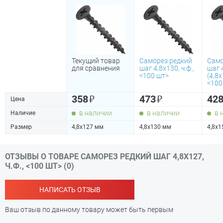
Текущий товар
Саморез редкий
Само
для сравнения
шаг 4,8х130, ч.ф.,
шаг 
<100 шт>
(4,8х
<100
₽
₽
358
473
42
Цена
в наличии
в наличии
в 
Наличие
Размер
4,8х127 мм
4,8х130 мм
4,8х1
ОТЗЫВЫ О ТОВАРЕ САМОРЕЗ РЕДКИЙ ШАГ 4,8Х127,
Ч.Ф., <100 ШТ> (0)
НАПИСАТЬ ОТЗЫВ
Ваш отзыв по данному товару может быть первым