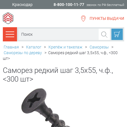
Краснодар
8-800-100-11-77
звонок по РФ бесплатный
ПУНКТЫ ВЫДАЧИ
всё для
ремонта
Каталог товаров
Главная
>
Каталог
>
Крепёж и такелаж
>
Саморезы
>
Саморезы по дереву
>
Саморез редкий шаг 3,5х55, ч.ф., <300
шт>
Саморез редкий шаг 3,5х55, ч.ф.,
<300 шт>