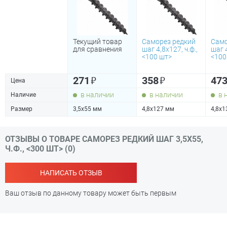
Текущий товар
Саморез редкий
Само
для сравнения
шаг 4,8х127, ч.ф.,
шаг 4
<100 шт>
<100
₽
₽
271
358
47
Цена
в наличии
в наличии
в 
Наличие
Размер
3,5х55 мм
4,8х127 мм
4,8х1
ОТЗЫВЫ О ТОВАРЕ САМОРЕЗ РЕДКИЙ ШАГ 3,5Х55,
Ч.Ф., <300 ШТ> (0)
НАПИСАТЬ ОТЗЫВ
Ваш отзыв по данному товару может быть первым