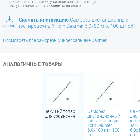
о комплекте поставки, упаковке и внешнем виде
могут отличаться от указанных на сайте.
Скачать инструкцию
Саморез дистанционный
юстировочный Torx Daxmer 6,0х80 мм, 100 шт.pdf
0.3 Мб
Посмотреть все саморезы универсальные Daxmer
АНАЛОГИЧНЫЕ ТОВАРЫ
Текущий товар
Саморез
Сам
для сравнения
дистанционный
дис
юстировочный
юст
Torx Daxmer
Torx
6,0х100 мм, 100
6,0х
шт
шт