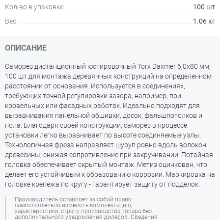
Кол-во в упаковке
100 шт
Вес
1.06 кг
ОПИСАНИЕ
Саморез дистанционный юстировочный Torx Daxmer 6,0х80 мм,
100 шт для монтажа деревянных конструкций на определенном
расстоянии от основания. Используется в соединениях,
требующих точной регулировки зазора, например, при
кровельных или фасадных работах. Идеально подходят для
выравнивания панельной обшивки, досок, фальшпотолков и
пола. Благодаря своей конструкции, саморез в процессе
установки легко выравнивает по высоте соединяемые узлы.
Технологичная фреза направляет шуруп ровно вдоль волокон
древесины, снижая сопротивление при закручивании. Потайная
головка обеспечивает скрытый монтаж. Метиз оцинкован, что
делает его устойчивым к образованию коррозии. Маркировка на
головке крепежа по кругу - гарантирует защиту от подделок.
Производитель оставляет за собой право
самостоятельно изменять комплектацию,
характеристики, страну производства товара без
дополнительного уведомления дилеров. Сведения