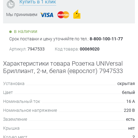
Купить в 1 клик
Мы принимаем
в наличии
Срок поставки и цену уточняйте по тел.:
8-800-100-11-77
Артикул:
7947533
Код товара:
00069020
Характеристики товара Розетка UNIVersal
Бриллиант, 2-м, белая (еврослот) 7947533
Установка
скрытая
Цвет
белый
Номинальный ток
16 А
Номинальное напряжение
220 В
Заземление
есть
Крышка
нет
Кол-во мест
2