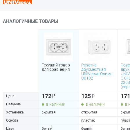
АНАЛОГИЧНЫЕ ТОВАРЫ
Текущий товар
Розетка
Розе
для сравнения
двухместная
двух
UNIVersal Олимп
UNIV
О0102
С 01
220В
(евр
₽
₽
172
125
17
Цена
в наличии
в наличии
в 
Наличие
Установка
скрытая
открытая
скры
Основа
пластик
плас
Цвет
белый
белый
белы