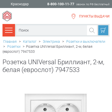
Краснодар
8-800-100-11-77
звонок по РФ бесплатный
ПУНКТЫ ВЫДАЧИ
всё для
ремонта
Каталог товаров
Главная
>
Каталог
>
Электрика
>
Розетки и выключатели
>
Розетки
>
Розетка UNIVersal Бриллиант, 2-м, белая
(еврослот) 7947533
Розетка UNIVersal Бриллиант, 2-м,
белая (еврослот) 7947533