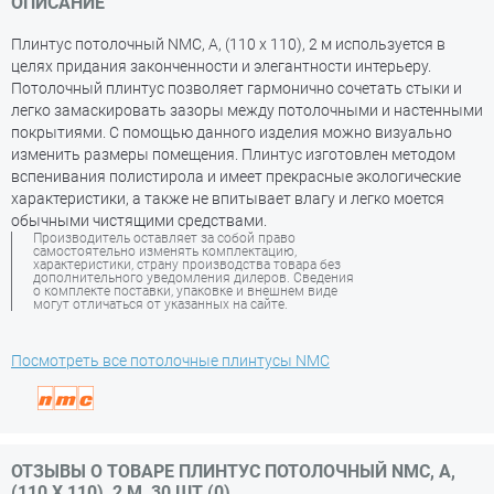
ОПИСАНИЕ
Плинтус потолочный NMC, A, (110 х 110), 2 м используется в
целях придания законченности и элегантности интерьеру.
Потолочный плинтус позволяет гармонично сочетать стыки и
легко замаскировать зазоры между потолочными и настенными
покрытиями. С помощью данного изделия можно визуально
изменить размеры помещения. Плинтус изготовлен методом
вспенивания полистирола и имеет прекрасные экологические
характеристики, а также не впитывает влагу и легко моется
обычными чистящими средствами.
Производитель оставляет за собой право
самостоятельно изменять комплектацию,
характеристики, страну производства товара без
дополнительного уведомления дилеров. Сведения
о комплекте поставки, упаковке и внешнем виде
могут отличаться от указанных на сайте.
Посмотреть все потолочные плинтусы NMC
ОТЗЫВЫ О ТОВАРЕ ПЛИНТУС ПОТОЛОЧНЫЙ NMC, A,
(110 Х 110), 2 М, 30 ШТ (0)