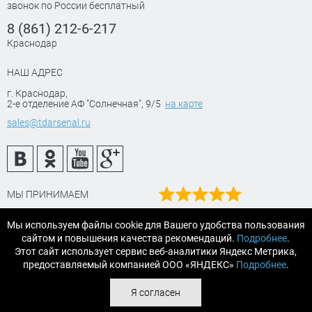
звонок по России бесплатный
8 (861) 212-6-217
Краснодар
НАШ АДРЕС
г. Краснодар
,
2-е отделение АФ "Солнечная", 9/5
на карте
sales@tdarsenal.ru
МЫ ПРИНИМАЕМ
Наш рейтинг
Мы используем файлы cookie для Вашего удобства пользования
на Яндекс маркет
сайтом и повышения качества рекомендаций.
Подробнее
.
Читайте отзывы
Этот сайт использует сервис веб-аналитики Яндекс Метрика,
предоставляемый компанией ООО «ЯНДЕКС»
Подробнее
.
© 2007-2026 «АРСЕНАЛТРЕЙДИНГ Краснодар» строительные и
Я согласен
отделочные материалы.