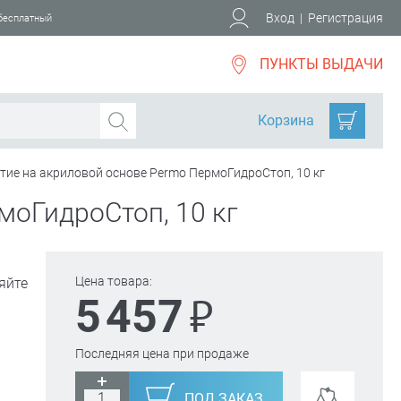
Вход
|
Регистрация
 бесплатный
ПУНКТЫ ВЫДАЧИ
Корзина
ие на акриловой основе Permo ПермоГидроСтоп, 10 кг
моГидроСтоп, 10 кг
Цена товара:
яйте
₽
5 457
Последняя цена при продаже
ПОД ЗАКАЗ