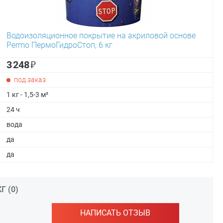
Водоизоляционное покрытие на акриловой основе
Permo ПермоГидроСтоп, 6 кг
₽
3 248
под заказ
1 кг - 1,5-3 м²
24 ч
вода
да
да
 (0)
НАПИСАТЬ ОТЗЫВ