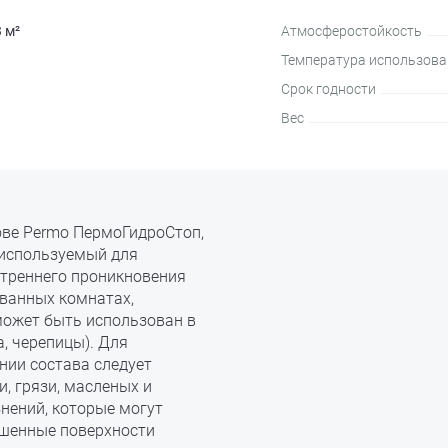
3 м²
Атмосферостойкость
Температура использова
Срок годности
Вес
ове Permo ПермоГидроСтоп,
 используемый для
утреннего проникновения
 ванных комнатах,
может быть использован в
, черепицы). Для
нии состава следует
, грязи, масленых и
знений, которые могут
ашенные поверхности