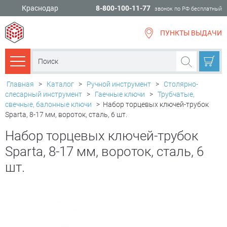
Краснодар
8-800-100-11-77
звонок по РФ бесплатный
ПУНКТЫ ВЫДАЧИ
всё для
ремонта
Каталог товаров
Главная
>
Каталог
>
Ручной инструмент
>
Столярно-
слесарный инструмент
>
Гаечные ключи
>
Трубчатые,
свечные, балонные ключи
>
Набор торцевых ключей-трубок
Sparta, 8-17 мм, вороток, сталь, 6 шт.
Набор торцевых ключей-трубок
Sparta, 8-17 мм, вороток, сталь, 6
шт.