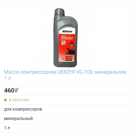
Масло компрессорное DERZHI VG-100, минеральное,
1 л
₽
460
в наличии
для компрессоров
минеральный
1 л