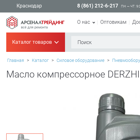
8 (861) 212-6-217
Краснодар
ПН — ЧТ: 9:
О нас
Оптовикам
До
всё для ремонта
Каталог товаров
+
Главная
>
Каталог
>
Силовое оборудование
>
Пневмообору
Масло компрессорное DERZHI 