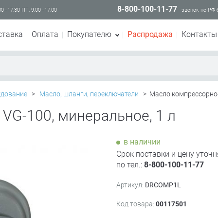
8-800-100-11-77
00–17:30 ПТ: 9:00–17:00
звонок по РФ
ставка
Оплата
Покупателю
Распродажа
Контакты
дование
>
Масло, шланги, переключатели
>
Масло компрессорное
VG-100, минеральное, 1 л
в наличии
Срок поставки и цену уточн
по тел.:
8-800-100-11-77
Артикул:
DRCOMP1L
Код товара:
00117501