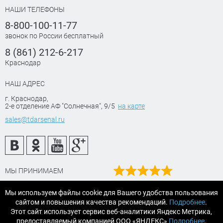
НАШИ ТЕЛЕФОНЫ
8-800-100-11-77
звонок по России бесплатный
8 (861) 212-6-217
Краснодар
НАШ АДРЕС
г. Краснодар
,
2-е отделение АФ "Солнечная", 9/5
на карте
sales@tdarsenal.ru
МЫ ПРИНИМАЕМ
Наш рейтинг
Мы используем файлы cookie для Вашего удобства пользования
на Яндекс маркет
×
сайтом и повышения качества рекомендаций.
Подробнее
.
Читайте отзывы
Этот товар положили в корзину
Этот сайт использует сервис веб-аналитики Яндекс Метрика,
14 человек
предоставляемый компанией ООО «ЯНДЕКС»
Подробнее
.