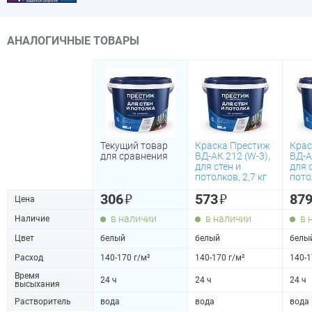
АНАЛОГИЧНЫЕ ТОВАРЫ
Текущий товар
Краска Престиж
Крас
для сравнения
ВД-АК 212 (W-3),
ВД-А
для стен и
для 
потолков, 2,7 кг
пото
₽
₽
306
573
87
Цена
в наличии
в наличии
в 
Наличие
Цвет
белый
белый
белы
Расход
140-170 г/м²
140-170 г/м²
140-1
Время
24 ч
24 ч
24 ч
высыхания
Растворитель
вода
вода
вода