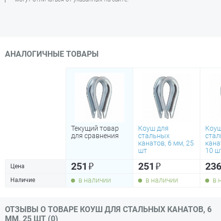
АНАЛОГИЧНЫЕ ТОВАРЫ
Текущий товар
Коуш для
Коуш
для сравнения
стальных
стал
канатов, 6 мм, 25
кана
шт
10 ш
₽
₽
251
251
23
Цена
в наличии
в наличии
в 
Наличие
ОТЗЫВЫ О ТОВАРЕ КОУШ ДЛЯ СТАЛЬНЫХ КАНАТОВ, 6
ММ, 25 ШТ (0)