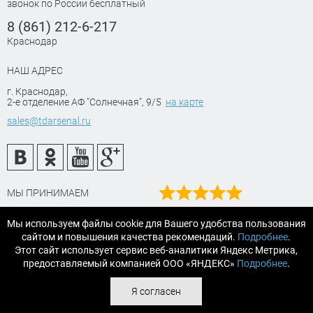
звонок по России бесплатный
8 (861) 212-6-217
Краснодар
НАШ АДРЕС
г. Краснодар
,
2-е отделение АФ "Солнечная", 9/5
на карте
sales@tdarsenal.ru
МЫ ПРИНИМАЕМ
Наш рейтинг
Мы используем файлы cookie для Вашего удобства пользования
на Яндекс маркет
сайтом и повышения качества рекомендаций.
Подробнее
.
Читайте отзывы
Этот сайт использует сервис веб-аналитики Яндекс Метрика,
предоставляемый компанией ООО «ЯНДЕКС»
Подробнее
.
© 2007-2026 «АРСЕНАЛТРЕЙДИНГ Краснодар» строительные и
Я согласен
отделочные материалы.