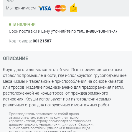
Мы принимаем
в наличии
Срок поставки и цену уточняйте по тел.:
8-800-100-11-77
Код товара:
00121587
ОПИСАНИЕ
Коуш для стальных канатов, 6 мм, 25 шт применяется во всех
отраслях промышленности, где используются грузоподъемные
механизмы и такелажные приспособления на основе канатов
или тросов. Изделие предназначено для предохранения петли,
расположенной на конце троса, от преждевременного
истирания. Коуши используют при изготовлении самых
различных строп для погрузочных и монтажных работ.
Производитель оставляет за собой право
самостоятельно изменять комплектацию,
характеристики, страну производства товара без
дополнительного уведомления дилеров. Сведения
о комплекте поставки, упаковке и внешнем виде
могут отличаться от указанных на сайте.