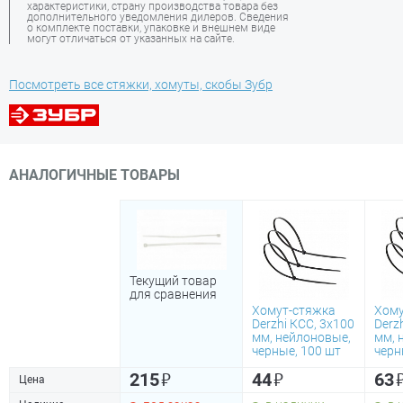
характеристики, страну производства товара без
дополнительного уведомления дилеров. Сведения
о комплекте поставки, упаковке и внешнем виде
могут отличаться от указанных на сайте.
Посмотреть все стяжки, хомуты, скобы Зубр
АНАЛОГИЧНЫЕ ТОВАРЫ
Текущий товар
для сравнения
Хомут-стяжка
Хому
Derzhi КСС, 3х100
Derz
мм, нейлоновые,
мм, 
черные, 100 шт
черн
₽
₽
215
44
63
Цена