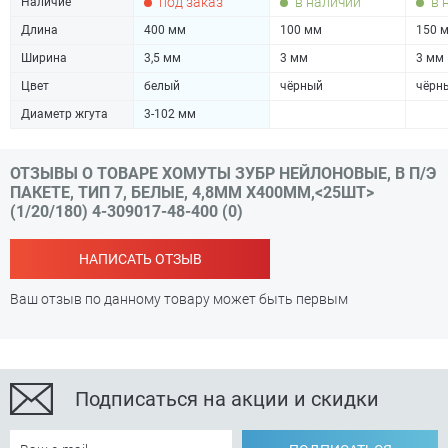
под заказ
в наличии
в 
Наличие
Длина
400 мм
100 мм
150 
Ширина
3,5 мм
3 мм
3 мм
Цвет
белый
чёрный
чёрн
Диаметр жгута
3-102 мм
ОТЗЫВЫ О ТОВАРЕ ХОМУТЫ ЗУБР НЕЙЛОНОВЫЕ, В П/Э
ПАКЕТЕ, ТИП 7, БЕЛЫЕ, 4,8ММ Х400ММ,<25ШТ>
(1/20/180) 4-309017-48-400 (0)
НАПИСАТЬ ОТЗЫВ
Ваш отзыв по данному товару может быть первым
Подписаться на акции и скидки