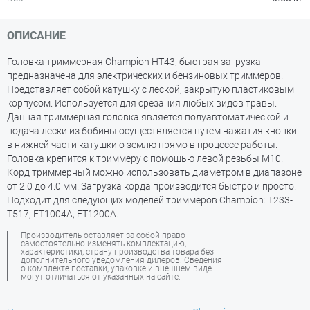
ОПИСАНИЕ
Головка триммерная Champion HT43, быстрая загрузка
предназначена для электрических и бензиновых триммеров.
Представляет собой катушку с леской, закрытую пластиковым
корпусом. Используется для срезания любых видов травы.
Данная триммерная головка является полуавтоматической и
подача лески из бобины осуществляется путем нажатия кнопки
в нижней части катушки о землю прямо в процессе работы.
Головка крепится к триммеру с помощью левой резьбы М10.
Корд триммерный можно использовать диаметром в диапазоне
от 2.0 до 4.0 мм. Загрузка корда производится быстро и просто.
Подходит для следующих моделей триммеров Champion: Т233-
Т517, ET1004A, ET1200A.
Производитель оставляет за собой право
самостоятельно изменять комплектацию,
характеристики, страну производства товара без
дополнительного уведомления дилеров. Сведения
о комплекте поставки, упаковке и внешнем виде
могут отличаться от указанных на сайте.