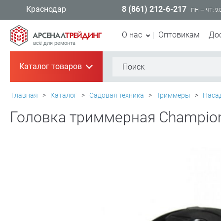
8 (861) 212-6-217
Краснодар
ПН — ЧТ: 9:
О нас
Оптовикам
До
всё для ремонта
Каталог товаров
+
Главная
>
Каталог
>
Садовая техника
>
Триммеры
>
Насад
Головка триммерная Champion