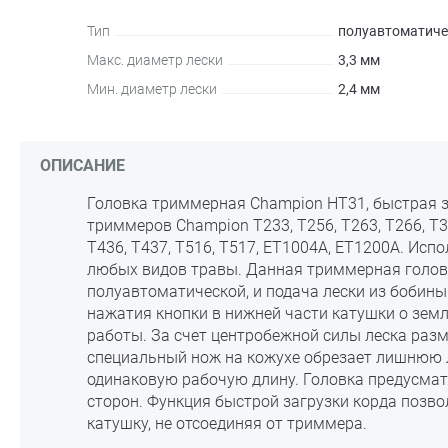
Тип
полуавтоматиче
Макс. диаметр лески
3,3 мм
Мин. диаметр лески
2,4 мм
ОПИСАНИЕ
Головка триммерная Champion HT31, быстрая з
триммеров Champion T233, T256, T263, T266, T33
T436, T437, T516, T517, ET1004A, ET1200A. Исп
любых видов травы. Данная триммерная голов
полуавтоматической, и подача лески из бобины
нажатия кнопки в нижней части катушки о зем
работы. За счет центробежной силы леска разм
специальный нож на кожухе обрезает лишнюю л
одинаковую рабочую длину. Головка предусмат
сторон. Функция быстрой загрузки корда позво
катушку, не отсоединяя от триммера.