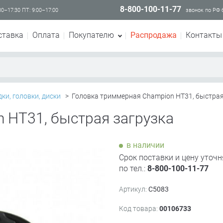
8-800-100-11-77
00–17:30 ПТ: 9:00–17:00
звонок по РФ
ставка
Оплата
Покупателю
Распродажа
Контакты
ки, головки, диски
>
Головка триммерная Champion HT31, быстрая
 HT31, быстрая загрузка
в наличии
Срок поставки и цену уточн
по тел.:
8-800-100-11-77
Артикул:
C5083
Код товара:
00106733