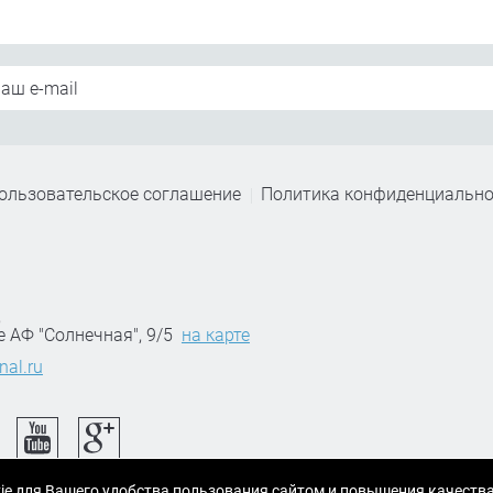
ользовательское соглашение
Политика конфиденциально
,
е АФ "Солнечная", 9/5
на карте
nal.ru
ie для Вашего удобства пользования сайтом и повышения качеств