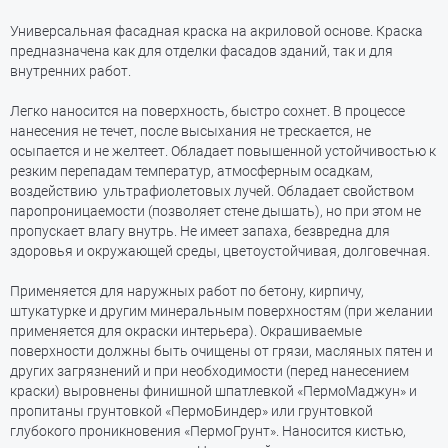
Универсальная фасадная краска на акриловой основе. Краска
предназначена как для отделки фасадов зданий, так и для
внутренних работ.
Легко наносится на поверхность, быстро сохнет. В процессе
нанесения не течет, после высыхания не трескается, не
осыпается и не желтеет. Обладает повышенной устойчивостью к
резким перепадам температур, атмосферным осадкам,
воздействию ультрафиолетовых лучей. Обладает свойством
паропроницаемости (позволяет стене дышать), но при этом не
пропускает влагу внутрь. Не имеет запаха, безвредна для
здоровья и окружающей среды, цветоустойчивая, долговечная.
Применяется для наружных работ по бетону, кирпичу,
штукатурке и другим минеральным поверхностям (при желании
применяется для окраски интерьера). Окрашиваемые
поверхности должны быть очищены от грязи, масляных пятен и
других загрязнений и при необходимости (перед нанесением
краски) выровнены финишной шпатлевкой «ПермоМаджун» и
пропитаны грунтовкой «ПермоБиндер» или грунтовкой
глубокого проникновения «ПермоГрунт». Наносится кистью,