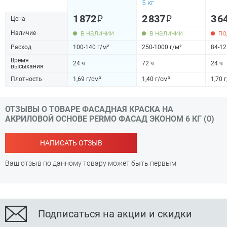
5 кг
₽
₽
1 872
2 837
3 6
Цена
в наличии
в наличии
по
Наличие
Расход
100-140 г/м²
250-1000 г/м²
84-12
Время
24 ч
72 ч
24 ч
высыхания
Плотность
1,69 г/см³
1,40 г/см³
1,70 
ОТЗЫВЫ О ТОВАРЕ ФАСАДНАЯ КРАСКА НА
АКРИЛОВОЙ ОСНОВЕ PERMO ФАСАД ЭКОНОМ 6 КГ (0)
НАПИСАТЬ ОТЗЫВ
Ваш отзыв по данному товару может быть первым
Подписаться на акции и скидки