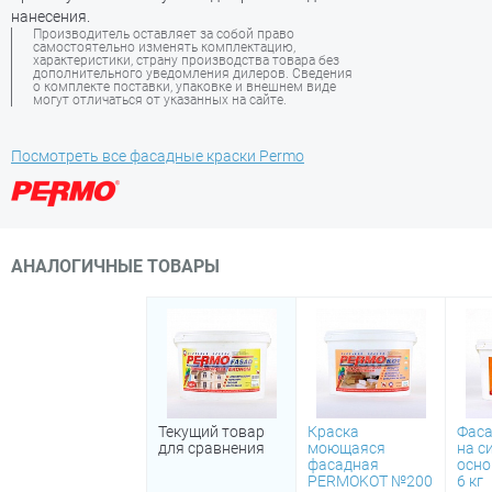
нанесения.
Производитель оставляет за собой право
самостоятельно изменять комплектацию,
характеристики, страну производства товара без
дополнительного уведомления дилеров. Сведения
о комплекте поставки, упаковке и внешнем виде
могут отличаться от указанных на сайте.
Посмотреть все фасадные краски Permo
АНАЛОГИЧНЫЕ ТОВАРЫ
Текущий товар
Краска
Фаса
для сравнения
моющаяся
на с
фасадная
осно
PERMOKOT №200
6 кг