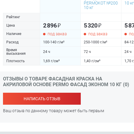
PERMOKOT №200
10 кг
10 кг
Рейтинг
₽
₽
2 896
5 320
5 8
Цена
под заказ
под заказ
по
Наличие
Расход
100-140 г/м²
250-1000 г/м²
84-12
Время
24 ч
72 ч
24 ч
высыхания
Плотность
1,69 г/см³
1,40 г/см³
1,70 
ОТЗЫВЫ О ТОВАРЕ ФАСАДНАЯ КРАСКА НА
АКРИЛОВОЙ ОСНОВЕ PERMO ФАСАД ЭКОНОМ 10 КГ (0)
НАПИСАТЬ ОТЗЫВ
Ваш отзыв по данному товару может быть первым