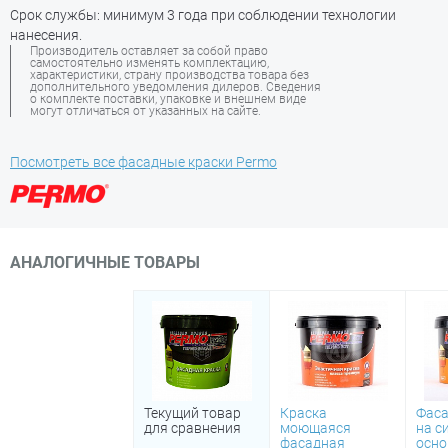
Срок службы: минимум 3 года при соблюдении технологии
нанесения.
Производитель оставляет за собой право
самостоятельно изменять комплектацию,
характеристики, страну производства товара без
дополнительного уведомления дилеров. Сведения
о комплекте поставки, упаковке и внешнем виде
могут отличаться от указанных на сайте.
Посмотреть все фасадные краски Permo
АНАЛОГИЧНЫЕ ТОВАРЫ
Текущий товар
Краска
Фаса
для сравнения
моющаяся
на с
фасадная
осно