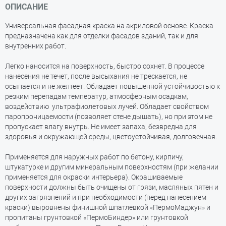
ОПИСАНИЕ
Универсальная фасадная краска на акриловой основе. Краска
предназначена как для отделки фасадов зданий, так и для
внутренних работ.
Легко наносится на поверхность, быстро сохнет. В процессе
нанесения не течет, после высыхания не трескается, не
осыпается и не желтеет. Обладает повышенной устойчивостью к
резким перепадам температур, атмосферным осадкам,
воздействию ультрафиолетовых лучей. Обладает свойством
паропроницаемости (позволяет стене дышать), но при этом не
пропускает влагу внутрь. Не имеет запаха, безвредна для
здоровья и окружающей среды, цветоустойчивая, долговечная.
Применяется для наружных работ по бетону, кирпичу,
штукатурке и другим минеральным поверхностям (при желании
применяется для окраски интерьера). Окрашиваемые
поверхности должны быть очищены от грязи, масляных пятен и
других загрязнений и при необходимости (перед нанесением
краски) выровнены финишной шпатлевкой «ПермоМаджун» и
пропитаны грунтовкой «ПермоБиндер» или грунтовкой