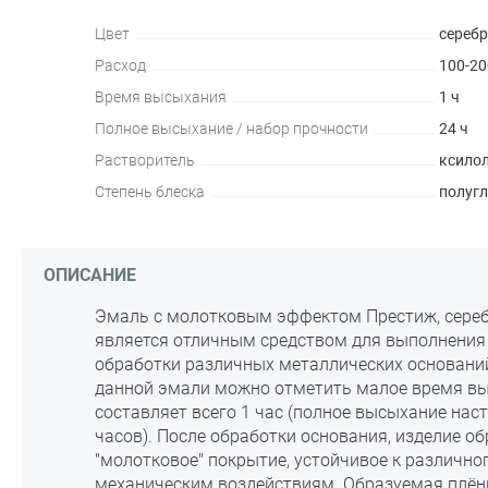
Цвет
серебр
Расход
100-20
Время высыхания
1 ч
Полное высыхание / набор прочности
24 ч
Растворитель
ксило
Степень блеска
полуг
ОПИСАНИЕ
Эмаль с молотковым эффектом Престиж, серебр
является отличным средством для выполнения
обработки различных металлических основани
данной эмали можно отметить малое время вы
составляет всего 1 час (полное высыхание нас
часов). После обработки основания, изделие о
"молотковое" покрытие, устойчивое к различно
механическим воздействиям. Образуемая плён