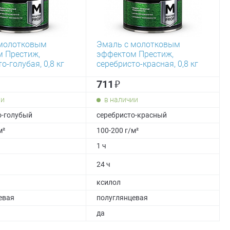
 молотковым
Эмаль с молотковым
 Престиж,
эффектом Престиж,
о-голубая, 0,8 кг
серебристо-красная, 0,8 кг
₽
711
ии
в наличии
о-голубый
серебристо-красный
м²
100-200 г/м²
1 ч
24 ч
ксилол
евая
полуглянцевая
да