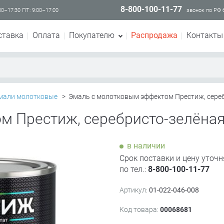
8-800-100-11-77
00–17:30 ПТ: 9:00–17:00
звонок по РФ
ставка
Оплата
Покупателю
Распродажа
Контакты
мали молотковые
>
Эмаль с молотковым эффектом Престиж, серебр
 Престиж, серебристо-зелёная, 
в наличии
Срок поставки и цену уточн
по тел.:
8-800-100-11-77
Артикул:
01-022-046-008
Код товара:
00068681