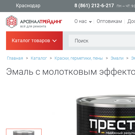
8 (861) 212-6-217
Краснодар
ПН — ЧТ: 9:
О нас
Оптовикам
До
всё для ремонта
Каталог товаров
+
Главная
>
Каталог
>
Краски, герметики, пены
>
Эмали
>
Э
Эмаль с молотковым эффектом