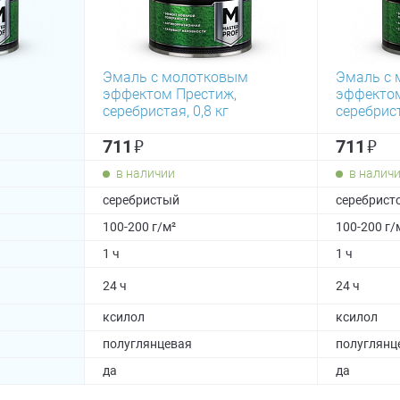
Эмаль с молотковым
Эмаль с
эффектом Престиж,
эффектом
серебристая, 0,8 кг
серебрист
₽
₽
711
711
в наличии
в налич
серебристый
серебрист
100-200 г/м²
100-200 г/
1 ч
1 ч
24 ч
24 ч
ксилол
ксилол
полуглянцевая
полуглянц
да
да