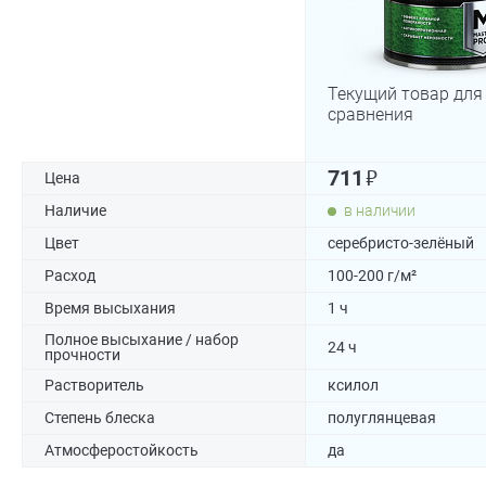
Текущий товар для
сравнения
₽
711
Цена
Наличие
в наличии
Цвет
серебристо-зелёный
Расход
100-200 г/м²
Время высыхания
1 ч
Полное высыхание / набор
24 ч
прочности
Растворитель
ксилол
Степень блеска
полуглянцевая
Атмосферостойкость
да