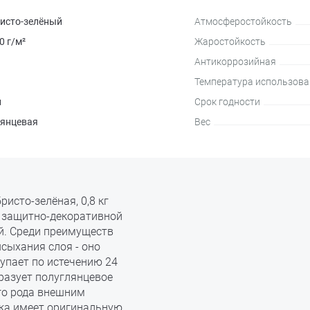
исто-зелёный
Атмосферостойкость
0 г/м²
Жаростойкость
Антикоррозийная
Температура использова
л
Срок годности
лянцевая
Вес
исто-зелёная, 0,8 кг
 защитно-декоративной
й. Среди преимуществ
сыхания слоя - оно
тупает по истечению 24
бразует полуглянцевое
го рода внешним
ка имеет оригинальную