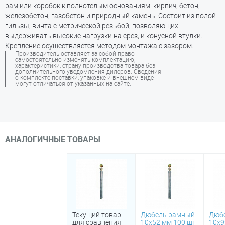
рам или коробок к полнотелым основаниям: кирпич, бетон,
железобетон, газобетон и природный камень. Состоит из полой
гильзы, винта с метрической резьбой, позволяющих
выдерживать высокие нагрузки на срез, и конусной втулки.
Крепление осуществляется методом монтажа с зазором.
Производитель оставляет за собой право
самостоятельно изменять комплектацию,
характеристики, страну производства товара без
дополнительного уведомления дилеров. Сведения
о комплекте поставки, упаковке и внешнем виде
могут отличаться от указанных на сайте.
АНАЛОГИЧНЫЕ ТОВАРЫ
Текущий товар
Дюбель рамный
Дюб
для сравнения
10х52 мм 100 шт
10х9