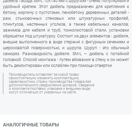
Дюбель гвоздь SM-L 10х140 мм с шурупом - очень популярный и
удобный крепеж. Этот дюбель предназначен для крепления к
бетону, кирпичу с пустотами, пенобетону деревянных деталей -
рам, стыковочных стеновых или штукатурных профилей,
плинтусов, настенных уголков, а также кабельных каналов,
зажимов для кабеля и труб, тонколистовой стали, установки
обрешетки под штукатурку. Состоит из двух элементов - дюбеля,
внешне выполненного в виде стержня с фигурным сечением и
шероховатой поверхностью, и шурупа. Шуруп - это обычный
саморез. Разновидность дюбеля: SM-L — дюбель с потайной
головкой. Способ монтажа - путем вбивания в стену и он может
быть демонтирован или ослаблен при помощи отвертки.
Производитель оставляет за собой право
самостоятельно изменять комплектацию,
характеристики, страну производства товара без
дополнительного уведомления дилеров. Сведения
о комплекте поставки, упаковке и внешнем виде
могут отличаться от указанных на сайте.
АНАЛОГИЧНЫЕ ТОВАРЫ