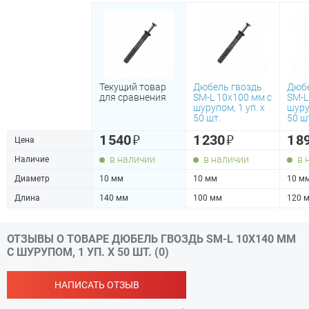
Текущий товар
Дюбель гвоздь
Дюбе
для сравнения
SM-L 10х100 мм с
SM-L
шурупом, 1 уп. х
шуру
50 шт.
50 ш
₽
₽
1 540
1 230
1 8
Цена
в наличии
в наличии
в 
Наличие
Диаметр
10 мм
10 мм
10 м
Длина
140 мм
100 мм
120 
ОТЗЫВЫ О ТОВАРЕ ДЮБЕЛЬ ГВОЗДЬ SM-L 10Х140 ММ
С ШУРУПОМ, 1 УП. Х 50 ШТ. (0)
НАПИСАТЬ ОТЗЫВ