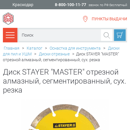
Краснодар
8-800-100-11-77
звонок по РФ бесплатный
ПУНКТЫ ВЫДАЧИ
всё для
ремонта
Каталог товаров
Главная
>
Каталог
>
Оснастка для инструмента
>
Диски
для пил и УШМ
>
Диски отрезные
>
Диск STAYER "MASTER"
отрезной алмазный, сегментированный, сух. резка
Диск STAYER "MASTER" отрезной
алмазный, сегментированный, сух.
резка