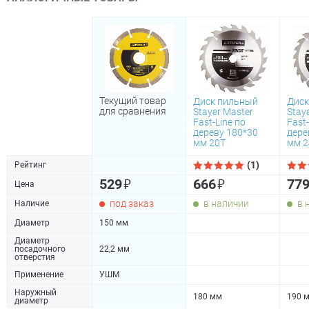
Текущий товар
Диск пильный
Диск
для сравнения
Stayer Master
Stay
Fast-Line по
Fast-
дереву 180*30
дере
мм 20Т
мм 2
(1)
Рейтинг
₽
₽
529
666
77
Цена
под заказ
в наличии
в 
Наличие
Диаметр
150 мм
Диаметр
посадочного
22,2 мм
отверстия
Применение
УШМ
Наружный
180 мм
190 
диаметр