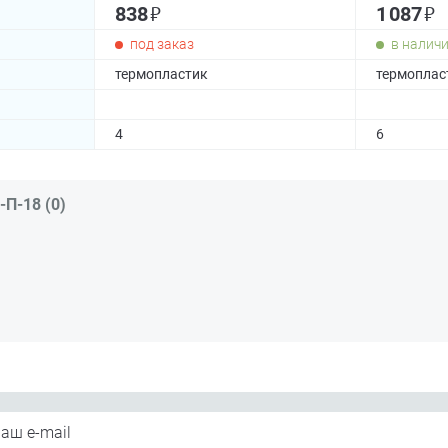
₽
₽
838
1 087
под заказ
в налич
термопластик
термоплас
4
6
П-18 (0)