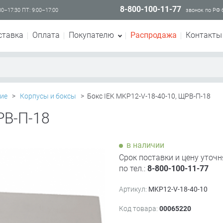
8-800-100-11-77
00–17:30 ПТ: 9:00–17:00
звонок по РФ
ставка
Оплата
Покупателю
Распродажа
Контакты
ие
>
Корпусы и боксы
>
Бокс IEK MKP12-V-18-40-10, ЩРВ-П-18
РВ-П-18
в наличии
Срок поставки и цену уточн
по тел.:
8-800-100-11-77
Артикул:
MKP12-V-18-40-10
Код товара:
00065220