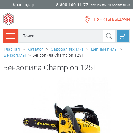
Краснодар
8-800-100-11-77
звонок по РФ бесплатный
ПУНКТЫ ВЫДАЧИ
всё для
ремонта
Каталог товаров
Главная
>
Каталог
>
Садовая техника
>
Цепные пилы
>
Бензопилы
>
Бензопила Champion 125T
Бензопила Champion 125T