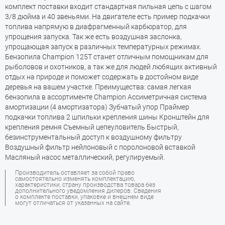
комплект поставки входит стандартная пильная цепь с шагом
3/8 дюйма и 40 звеньями. На двигателе есть пример подкачки
топлива напрямую в диафрагменный карбюратор, для
упрощения запуска. Так же есть воздушная заслонка,
упрощающая запуск в различных температурных режимах.
Бензопила Champion 125T станет отличным помощникам для
рыболовов и охотников, а так же для людей любящих активный
отдых на природе и поможет содержать в достойном виде
деревья на вашем участке. Преимущества: самая легкая
бензопила в ассортименте Champion Ассиметричная система
амортизации (4 амортизатора) Зубчатый упор Праймер
подкачки топлива 2 шпильки крепления шины Кронштейн для
крепления ремня Съемный цепеуловитель Быстрый,
безинструментальный доступ к воздушному фильтру
Воздушный фильтр нейлоновый с поролоновой вставкой
Масляный насос металлический, регулируемый.
Производитель оставляет за собой право
самостоятельно изменять комплектацию,
характеристики, страну производства товара без
дополнительного уведомления дилеров. Сведения
о комплекте поставки, упаковке и внешнем виде
могут отличаться от указанных на сайте.