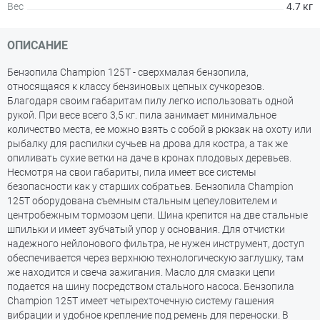
Вес
4.7 кг
ОПИСАНИЕ
Бензопила Champion 125T - сверхмалая бензопила,
относящаяся к классу бензиновых цепных сучкорезов.
Благодаря своим габаритам пилу легко использовать одной
рукой. При весе всего 3,5 кг. пила занимает минимальное
количество места, ее можно взять с собой в рюкзак на охоту или
рыбалку для распилки сучьев на дрова для костра, а так же
опиливать сухие ветки на даче в кронах плодовых деревьев.
Несмотря на свои габариты, пила имеет все системы
безопасности как у старших собратьев. Бензопила Champion
125T оборудована съемным стальным цепеуловителем и
центробежным тормозом цепи. Шина крепится на две стальные
шпильки и имеет зубчатый упор у основания. Для отчистки
надежного нейлонового фильтра, не нужен инструмент, доступ
обеспечивается через верхнюю технологическую заглушку, там
же находится и свеча зажигания. Масло для смазки цепи
подается на шину посредством стального насоса. Бензопила
Champion 125T имеет четырехточечную систему гашения
вибрации и удобное крепление под ремень для переноски. В