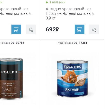
ии
в наличии
уретановый лак
Алкидно-уретановый лак
Яхтный матовый,
Престиж Яхтный матовый,
0,9 кг
₽
₽
692
 товара
00130786
Код товара
00117361