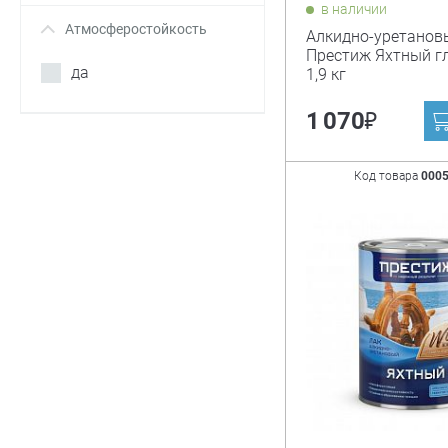
в наличии
Атмосферостойкость
+
Алкидно-уретанов
Престиж Яхтный г
да
1,9 кг
₽
1 070
Код товара
000