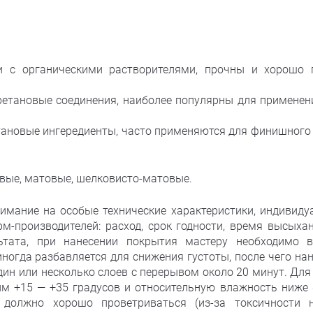
и с органическими растворителями, прочны и хорошо 
етановые соединения, наиболее популярны для применени
ановые ингередиенты, часто применяются для финишного
евые, матовые, шелковисто-матовые.
нимание на особые технические характеристики, индивиду
м-производителей: расход, срок годности, время высыхани
ьтата, при нанесении покрытия мастеру необходимо 
ногда разбавляется для снижения густоты, после чего нан
дин или несколько слоев с перерывом около 20 минут. Для
м +15 — +35 градусов и относительную влажность ниже 
 должно хорошо проветриваться (из-за токсичности 