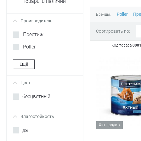
товары в наличии
Poller
Пре
Бренды:
Производитель:
+
Сортировать по:
Престиж
Код товара
000
Poller
Ещё
Цвет
+
бесцветный
Влагостойкость
+
Хит продаж
да