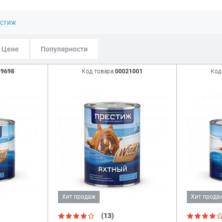
стиж
Цене
Популярности
19698
Код товара
00021001
Код
Хит продаж
Хит прода
(13)