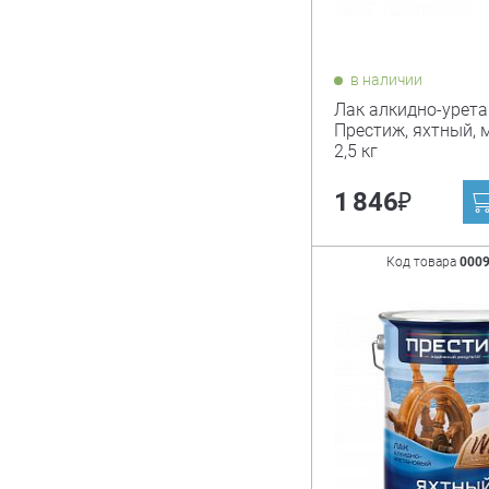
в наличии
Лак алкидно-урет
Престиж, яхтный, 
2,5 кг
₽
1 846
Код товара
000