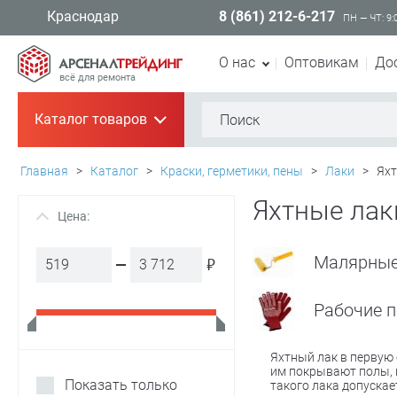
8 (861) 212-6-217
Краснодар
ПН — ЧТ: 9:
О нас
Оптовикам
До
всё для ремонта
Каталог товаров
+
Главная
>
Каталог
>
Краски, герметики, пены
>
Лаки
>
Яхт
Яхтные ла
Цена:
+
Малярные
₽
Рабочие п
Яхтный лак в первую 
им покрывают полы, 
Показать только
такого лака допускае