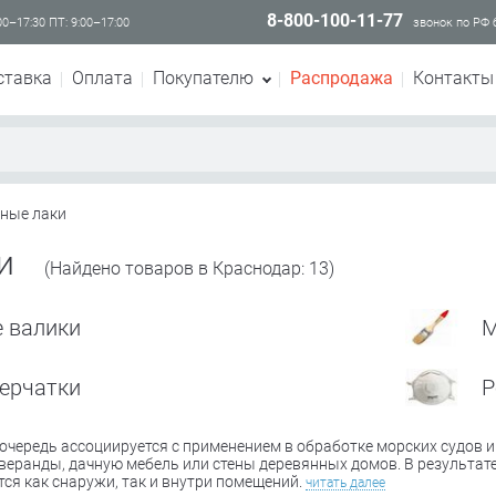
8-800-100-11-77
00–17:30 ПТ: 9:00–17:00
звонок по РФ
ставка
Оплата
Покупателю
Распродажа
Контакты
ные лаки
ки
(Найдено товаров в Краснодар: 13)
 валики
М
ерчатки
Р
очередь ассоциируется с применением в обработке морских судов и
веранды, дачную мебель или стены деревянных домов. В результате
тся как снаружи, так и внутри помещений.
читать далее