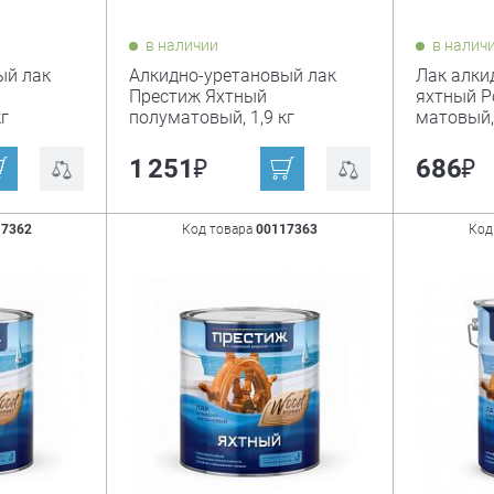
в наличии
в налич
ый лак
Алкидно-уретановый лак
Лак алки
Престиж Яхтный
яхтный Pol
г
полуматовый, 1,9 кг
матовый, 
₽
₽
1 251
686
17362
Код товара
00117363
Код