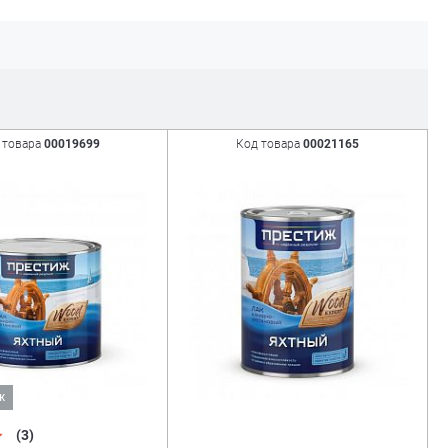
 товара
00019699
Код товара
00021165
ж
(3)