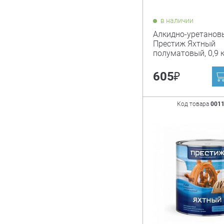
в наличии
Алкидно-уретанов
Престиж Яхтный
полуматовый, 0,9 к
₽
605
Код товара
001