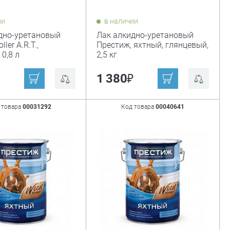
ии
в наличии
дно-уретановый
Лак алкидно-уретановый
ler A.R.T.,
Престиж, яхтный, глянцевый,
0,8 л
2,5 кг
₽
1 380
 товара
00031292
Код товара
00040641