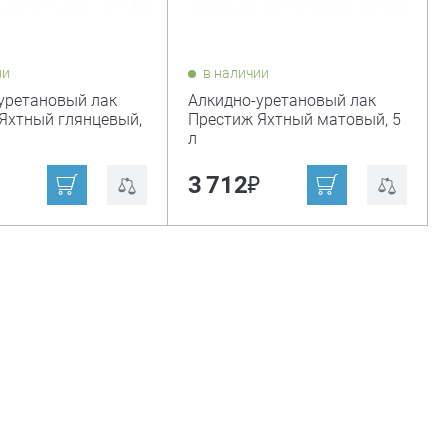
ии
в наличии
уретановый лак
Алкидно-уретановый лак
Яхтный глянцевый,
Престиж Яхтный матовый, 5
л
₽
₽
3 712