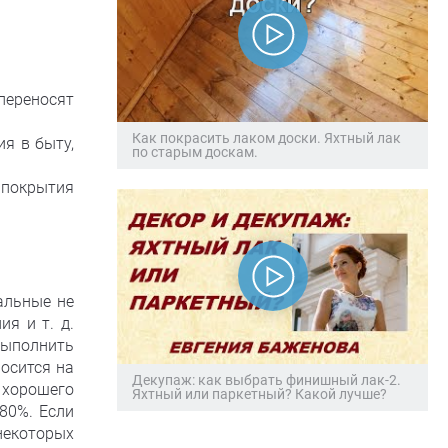
переносят
Как покрасить лаком доски. Яхтный лак
я в быту,
по старым доскам.
 покрытия
альные не
я и т. д.
выполнить
осится на
Декупаж: как выбрать финишный лак-2.
 хорошего
Яхтный или паркетный? Какой лучше?
80%. Если
некоторых