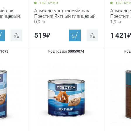
в наличии
в налич
ый лак
Алкидно-уретановый лак
Алкидно-
лянцевый,
Престиж Яхтный глянцевый,
Престиж 
0,9 кг
1,9 кг
₽
519
1 421
59073
Код товара
00059074
Код