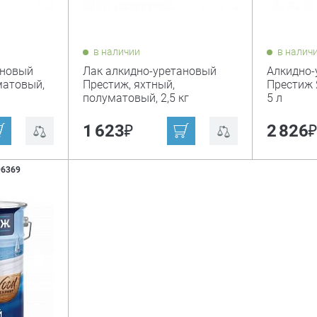
в наличии
в налич
ановый
Лак алкидно-уретановый
Алкидно-
матовый,
Престиж, яхтный,
Престиж 
полуматовый, 2,5 кг
5 л
₽
1 623
2 826
96369