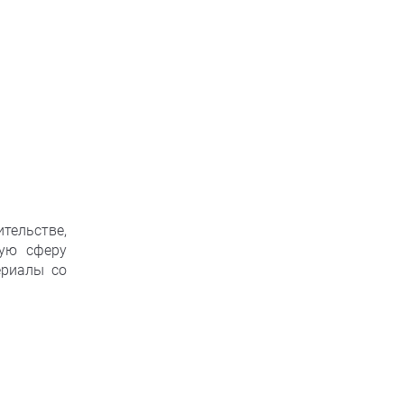
тельстве,
кую сферу
ериалы со