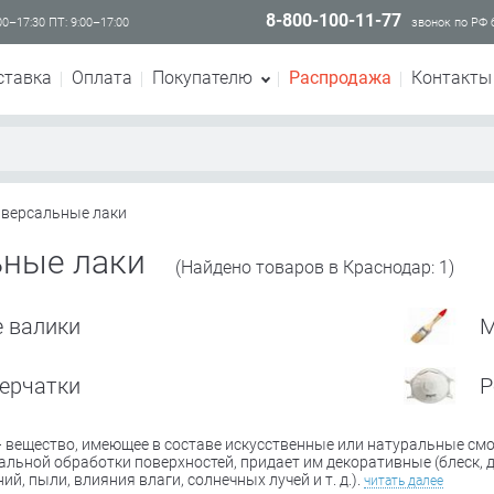
8-800-100-11-77
00–17:30 ПТ: 9:00–17:00
звонок по РФ
ставка
Оплата
Покупателю
Распродажа
Контакты
версальные лаки
ьные лаки
(Найдено товаров в Краснодар: 1)
 валики
М
ерчатки
Р
 вещество, имеющее в составе искусственные или натуральные смол
льной обработки поверхностей, придает им декоративные (блеск, 
й, пыли, влияния влаги, солнечных лучей и т. д.).
читать далее