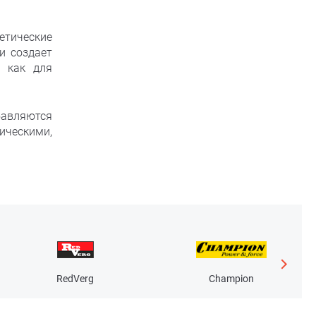
етические
и создает
в как для
бавляются
ическими,
RedVerg
Champion