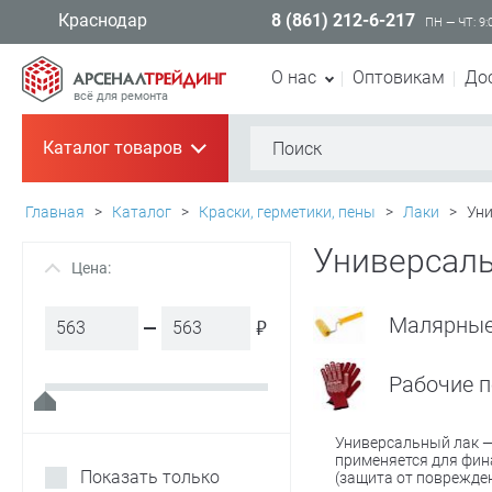
8 (861) 212-6-217
Краснодар
ПН — ЧТ: 9:
О нас
Оптовикам
До
всё для ремонта
Каталог товаров
+
Главная
>
Каталог
>
Краски, герметики, пены
>
Лаки
>
Уни
Универсал
Цена:
+
Малярные
₽
Рабочие п
Универсальный лак —
применяется для фина
Показать только
(защита от повреждени