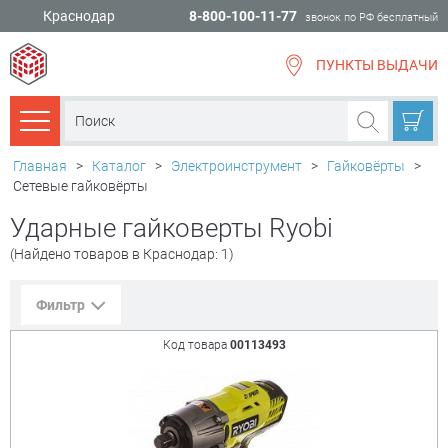
Краснодар
8-800-100-11-77
звонок по РФ бесплатный
ПУНКТЫ ВЫДАЧИ
всё для
ремонта
Каталог товаров
Главная
>
Каталог
>
Электроинструмент
>
Гайковёрты
>
Сетевые гайковёрты
Ударные гайковерты Ryobi
(Найдено товаров в Краснодар: 1)
Фильтр
Код товара
00113493
Сорт. по:
Цене
Популярности
Цена:
+