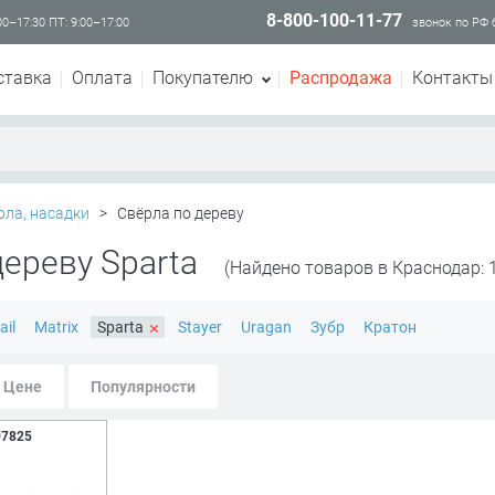
8-800-100-11-77
00–17:30 ПТ: 9:00–17:00
звонок по РФ
ставка
Оплата
Покупателю
Распродажа
Контакты
рла, насадки
>
Свёрла по дереву
дереву Sparta
(Найдено товаров в Краснодар: 1
×
ail
Matrix
Sparta
Stayer
Uragan
Зубр
Кратон
Цене
Популярности
07825