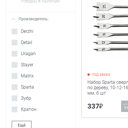
товары в наличии
Производитель:
+
Derzhi
Detail
Uragan
Stayer
под заказ
Matrix
Набор Sparta свер
Sparta
по дереву, 10-12-1
мм, 6 шт
Зубр
₽
337
Кратон
Ещё