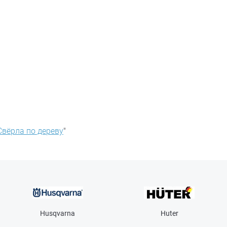
Свёрла по дереву
"
Husqvarna
Huter