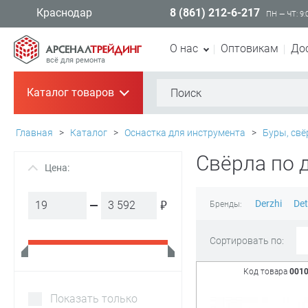
8 (861) 212-6-217
Краснодар
ПН — ЧТ: 9:
О нас
Оптовикам
До
всё для ремонта
Каталог товаров
+
Главная
>
Каталог
>
Оснастка для инструмента
>
Буры, свё
Свёрла по 
Цена:
+
₽
Derzhi
Det
Бренды:
Сортировать по:
Код товара
001
Показать только