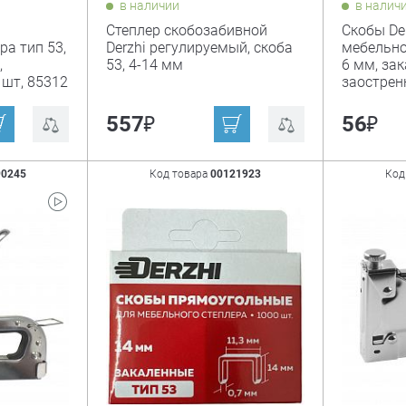
в наличии
в налич
Степлер скобозабивной
Скобы De
ра тип 53,
Derzhi регулируемый, скоба
мебельно
,
53, 4-14 мм
6 мм, за
 шт, 85312
заострен
₽
₽
557
56
90245
Код товара
00121923
Код