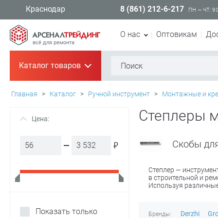
8 (861) 212-6-217
Краснодар
ПН — ЧТ: 9:
О нас
Оптовикам
До
всё для ремонта
Каталог товаров
+
Главная
>
Каталог
>
Ручной инструмент
>
Монтажные и кр
Степлеры 
Цена:
+
Скобы для
₽
Степлер — инструмен
в строительной и ре
Используя различные 
Показать только
Derzhi
Gr
Бренды: