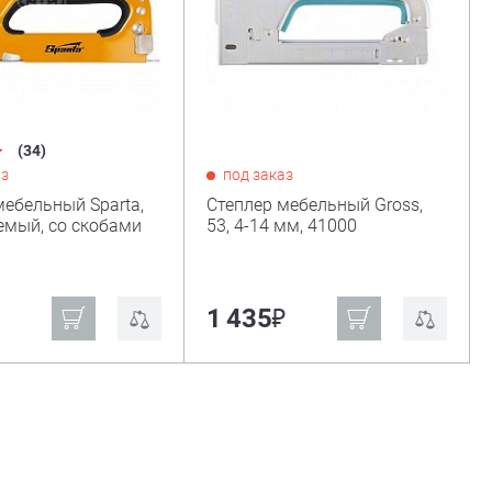
(34)
аз
под заказ
мебельный Sparta,
Степлер мебельный Gross,
емый, со скобами
53, 4-14 мм, 41000
₽
1 435