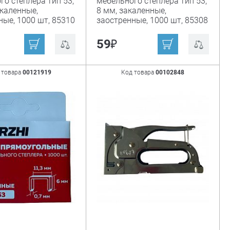
го степлера тип 53,
мебельного степлера тип 53,
акаленные,
8 мм, закаленные,
ные, 1000 шт, 85310
заостренные, 1000 шт, 85308
₽
59
 товара
00121919
Код товара
00102848