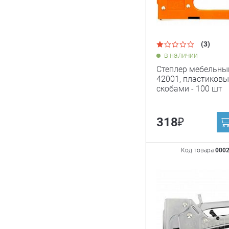
(3)
в наличии
Степлер мебельны
42001, пластиковы
скобами - 100 шт
₽
318
Код товара
000