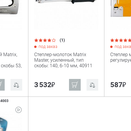
(1)
под заказ
под зак
 Matrix,
Степлер-молоток Matrix
Степлер 
Master, усиленный, тип
регулиру
 скобы 53,
скобы: 140, 6-10 мм, 40911
₽
₽
3 532
587
24003