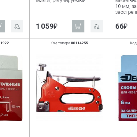
Master, регулируемый
мебельно
10 мм, з
заострен
₽
₽
1 059
66
21922
Код товара
00114255
Код