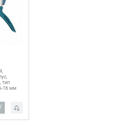
й,
ус,
, тип
 6-16 мм