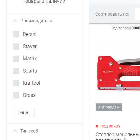
товары в наличии
Сортировать по:
Производитель:
+
Код товара
000
Derzhi
Stayer
Matrix
Sparta
Kraftool
Gross
Хит продаж
Ещё
под заказ
Тип скоб
+
Степлер мебельный