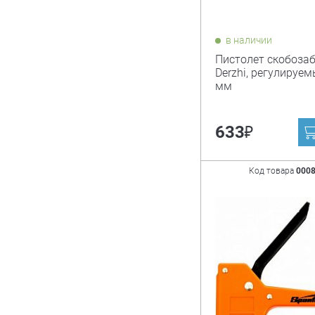
в наличии
Пистолет скобоза
Derzhi, регулируем
мм
₽
633
Код товара
000