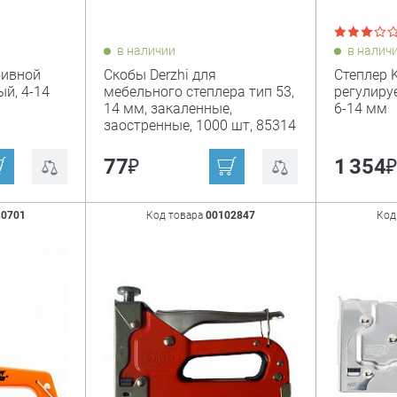
в наличии
в налич
бивной
Скобы Derzhi для
Степлер K
ый, 4-14
мебельного степлера тип 53,
регулиру
14 мм, закаленные,
6-14 мм
заостренные, 1000 шт, 85314
₽
77
1 354
80701
Код товара
00102847
Код