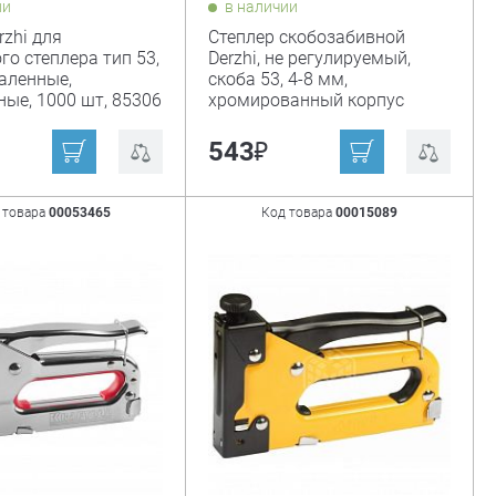
ии
в наличии
rzhi для
Степлер скобозабивной
го степлера тип 53,
Derzhi, не регулируемый,
каленные,
скоба 53, 4-8 мм,
ные, 1000 шт, 85306
хромированный корпус
₽
543
 товара
00053465
Код товара
00015089