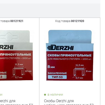
 товара
00121921
Код товара
00121920
ии
в наличии
rzhi для
Скобы Derzhi для