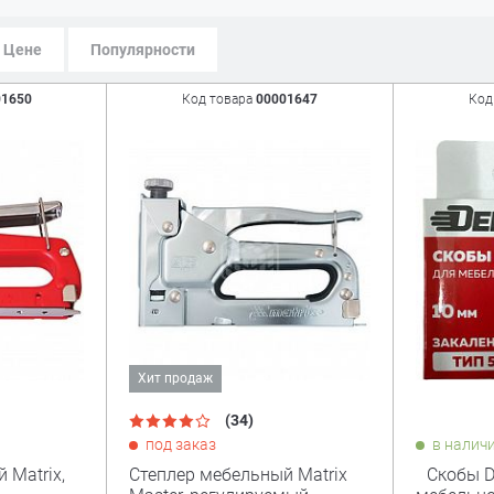
Цене
Популярности
01650
Код товара
00001647
Код
Хит продаж
(34)
под заказ
в налич
 Matrix,
Степлер мебельный Matrix
Скобы De