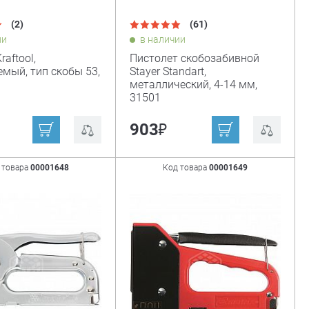
(2)
(61)
ии
в наличии
raftool,
Пистолет скобозабивной
емый, тип скобы 53,
Stayer Standart,
металлический, 4-14 мм,
31501
₽
₽
903
 товара
00001648
Код товара
00001649