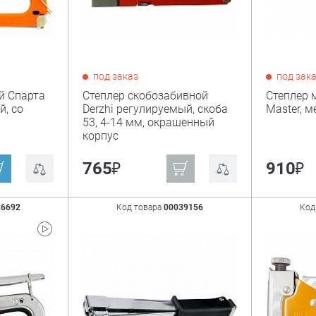
под заказ
под зак
й Спарта
Степлер скобозабивной
Степлер 
й, со
Derzhi регулируемый, скоба
Master, 
53, 4-14 мм, окрашенный
корпус
₽
₽
765
910
26692
Код товара
00039156
Код