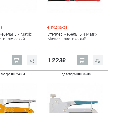
аз
под заказ
мебельный Matrix
Степлер мебельный Matrix
металлический
Master, пластиковый
₽
1 223
 товара
00024334
Код товара
00088638