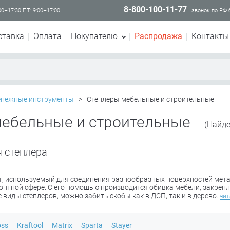
8-800-100-11-77
00–17:30 ПТ: 9:00–17:00
звонок по РФ
ставка
Оплата
Покупателю
Распродажа
Контакты
епежные инструменты
>
Степлеры мебельные и строительные
мебельные и строительные
(Найде
 степлера
т, используемый для соединения разнообразных поверхностей мета
монтной сфере. С его помощью производится обивка мебели, закреп
виды степлеров, можно забить скобы как в ДСП, так и в дерево.
чит
oss
Kraftool
Matrix
Sparta
Stayer