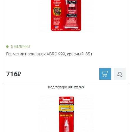
нет
Время отлипа
+
20 мин
в наличии
Герметик прокладок ABRO 999, красный, 85 г
₽
716
Код товара
00122769