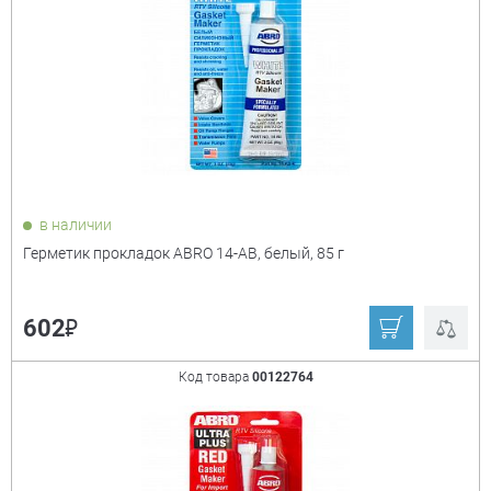
Момент
xP
Zigger
Зубр
Ещё
Цвет
+
бежевый
белый
в наличии
Герметик прокладок ABRO 14-АВ, белый, 85 г
коричневый
красный
прозрачный
светло-серый
₽
602
серый
синий
чёрный
Код товара
00122764
Возможность окрашивания
+