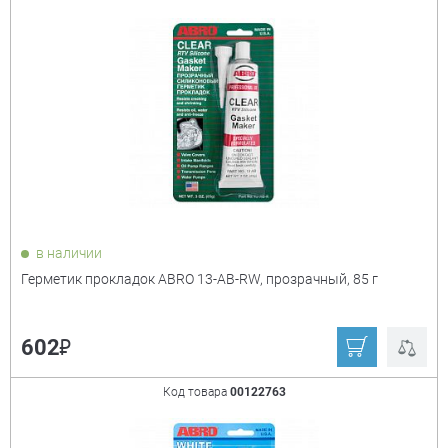
Сорт. по:
Цене
Популярности
Цена:
+
₽
Показать только
в наличии
товары в наличии
Герметик прокладок ABRO 13-AB-RW, прозрачный, 85 г
Производитель:
+
₽
602
Derzhi
ABRO
Код товара
00122763
KUMATOOLS
V6
Kim Tec
Новбытхим