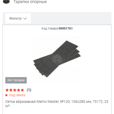
Тарелки опорные
Фильтр
Код товара
00001761
Сорт. по:
Цене
Популярности
Цена:
+
₽
Хит продаж
(1)
Показать только
под заказ
товары в наличии
Сетка абразивная Matrix Master, №120, 106x280 мм, 75172, 25
шт.
Производитель:
+