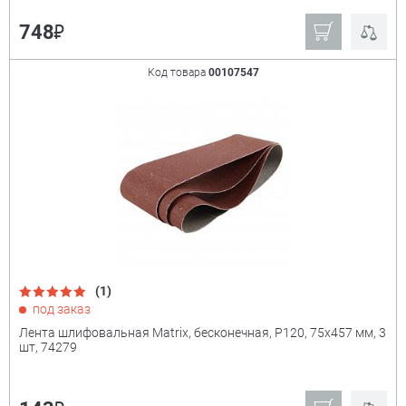
₽
748
Derzhi
KUMATOOLS
Stayer
Matrix
Код товара
00107547
Sparta
Зубр
Кратон
Россия
Ещё
Мощность
+
(1)
под заказ
Лента шлифовальная Matrix, бесконечная, P120, 75х457 мм, 3
шт, 74279