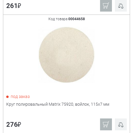
₽
261
Код товара
00044658
под заказ
Круг полировальный Matrix 75920, войлок, 115х7 мм
₽
276