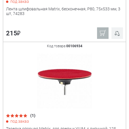
под заказ
Лента шлифовальная Matrix, бесконечная, P80, 75х533 мм, 3
шт, 74283
₽
215
Код товара
00106934
(1)
под заказ
Тарелка опорная Matrix, для дрели и УШМ, с липучкой, 125