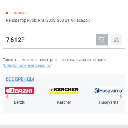
Показать только
под заказ
товары в наличии
Реноватор Ryobi RMT200S, 200 Вт, 9 насадок
Производитель:
+
₽
7 612
Ryobi
Matrix
Зубр
Также вы можете посмотреть все товары из категории
Ещё
"
Шлифовальные машины
"
Мощность
+
ВСЕ БРЕНДЫ
Derzhi
Karcher
Husqvarna
Диаметр диска
+