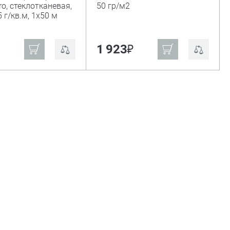
ro, стеклотканевая,
50 гр/м2
 г/кв.м, 1х50 м
₽
₽
1 923