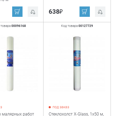
₽
638
 товара
00096168
Код товара
00127729
аз
под заказ
я малярных работ
Стеклохолст X-Glass, 1x50 м,