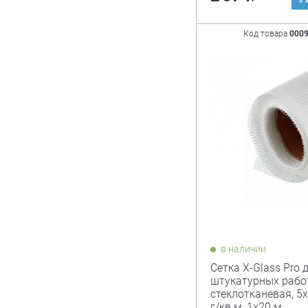
Код товара
000
в наличии
Сетка X-Glass Pro 
штукатурных рабо
стеклотканевая, 5х
г/кв.м, 1х20 м