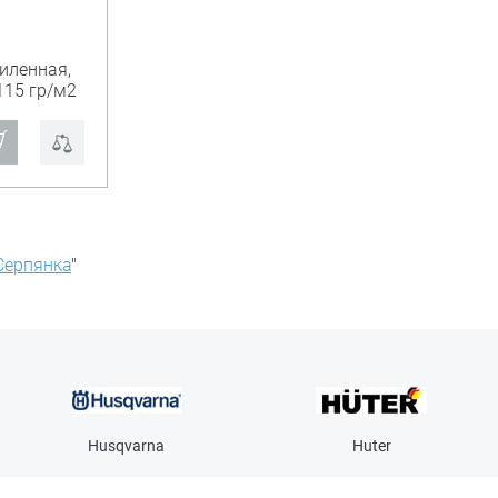
силенная,
115 гр/м2
Серпянка
"
Husqvarna
Huter