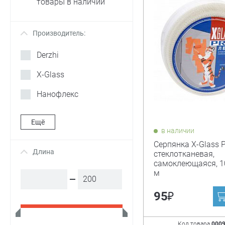
товары в наличии
Производитель:
+
Derzhi
X-Glass
Нанофлекс
Ещё
в наличии
Серпянка X-Glass P
Длина
+
стеклотканевая,
самоклеющаяся, 1
м
₽
95
Код товара
000