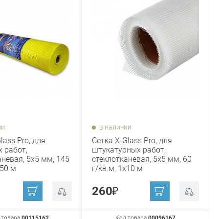
ии
в наличии
lass Pro, для
Сетка X-Glass Pro, для
 работ,
штукатурных работ,
невая, 5х5 мм, 145
стеклотканевая, 5х5 мм, 60
х50 м
г/кв.м, 1х10 м
₽
₽
260
 товара
00115162
Код товара
00096167