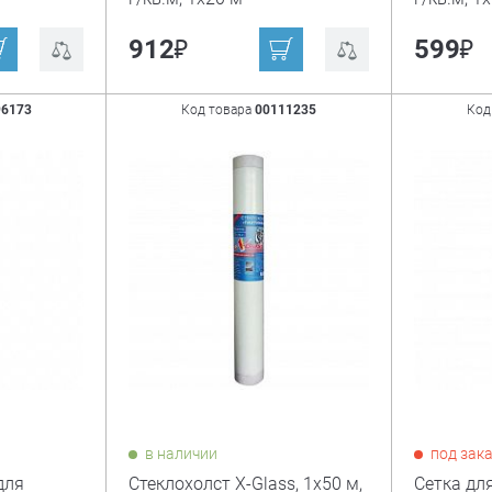
₽
₽
912
599
96173
Код товара
00111235
Код
в наличии
под зак
для
Стеклохолст X-Glass, 1x50 м,
Сетка дл