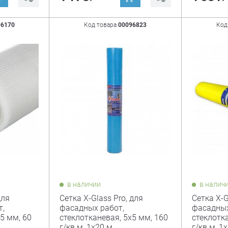
96170
Код товара
00096823
Код
в наличии
в налич
для
Сетка X-Glass Pro, для
Сетка X-G
т,
фасадных работ,
фасадных
5 мм, 60
стеклотканевая, 5х5 мм, 160
стеклотка
г/кв.м, 1х20 м
г/кв.м, 1