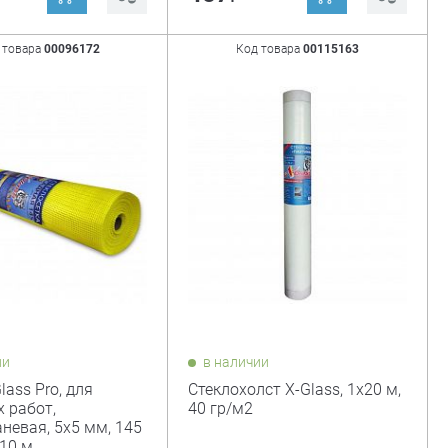
 товара
00096172
Код товара
00115163
ии
в наличии
lass Pro, для
Стеклохолст X-Glass, 1x20 м,
 работ,
40 гр/м2
невая, 5х5 мм, 145
х10 м