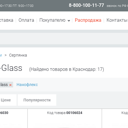
8-800-100-11-77
00–17:30 ПТ: 9:00–17:00
звонок по РФ
ставка
Оплата
Покупателю
Распродажа
Контакты
и
>
Серпянка
-Glass
(Найдено товаров в Краснодар: 17)
×
Glass
Нанофлекс
Цене
Популярности
06030
Код товара
00106024
Код