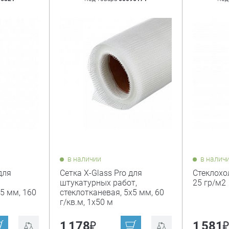
в наличии
в налич
для
Сетка X-Glass Pro для
Стеклохол
штукатурных работ,
25 гр/м2
5 мм, 160
стеклотканевая, 5х5 мм, 60
г/кв.м, 1х50 м
₽
1 178
1 581