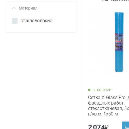
Материал
+
стекловолокно
в наличии
Сетка X-Glass Pro, 
фасадных работ,
стеклотканевая, 5х
г/кв.м, 1х50 м
₽
2 074