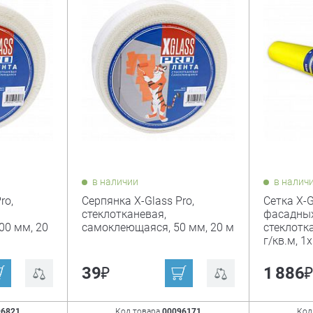
в наличии
в налич
ro,
Серпянка X-Glass Pro,
Сетка X-G
стеклотканевая,
фасадных
00 мм, 20
самоклеющаяся, 50 мм, 20 м
стеклотка
г/кв.м, 1
₽
39
1 886
96821
Код товара
00096171
Код