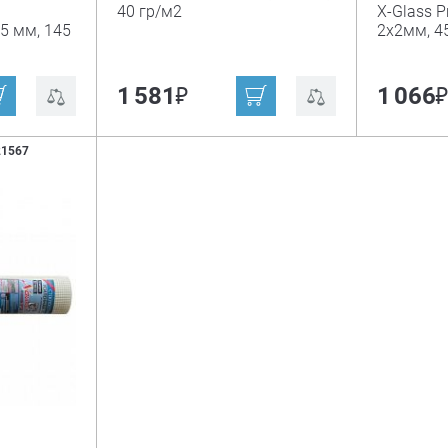
40 гр/м2
X-Glass P
5 мм, 145
2х2мм, 45
₽
1 581
1 066
21567