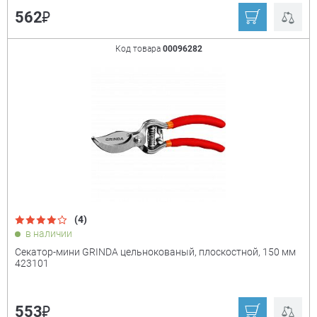
₽
562
Код товара
00096282
(4)
в наличии
Секатор-мини GRINDA цельнокованый, плоскостной, 150 мм
423101
₽
553