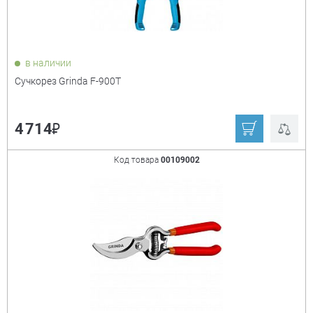
в наличии
Сучкорез Grinda F-900T
₽
4 714
Код товара
00109002