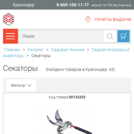
Краснодар
8-800-100-11-77
звонок по РФ бесплатный
ПУНКТЫ ВЫДАЧИ
всё для
ремонта
Каталог товаров
Главная
>
Каталог
>
Садовая техника
>
Садово-огородный
инвентарь
>
Секаторы
Секаторы
(Найдено товаров в Краснодар: 43)
Фильтр
Код товара
00133252
Сорт. по:
Цене
Популярности
Цена:
+
₽