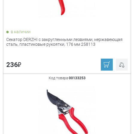
в наличии
Цвет
+
Cекатор DERZHI с закругленными лезвиями, нержавеющая
сталь, пластиковые рукоятки, 176 мм 258113
жёлтый
зелёный
₽
красный
серый-красный
236
синий
чёрный
Код товара
00133253