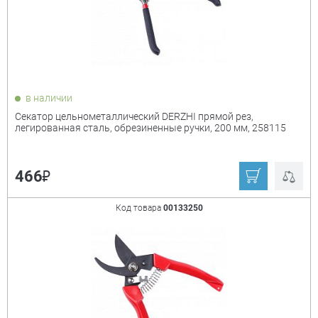
Показать только
в наличии
товары в наличии
Секатор цельнометаллический DERZHI прямой рез,
легированная сталь, обрезиненные ручки, 200 мм, 258115
Производитель:
+
₽
466
Derzhi
Росток
Palisad
Grinda
Код товара
00133250
Россия
Ещё
Длина
+