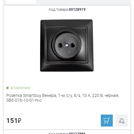
Код товара
00128919
Сорт. по:
Цене
Популярности
Цена:
+
₽
Показать только
в наличии
товары в наличии
Розетка Smartbuy Венера, 1-м, с/у, б/з, 10 А, 220 В, черная,
SBE-01b-10-S1-N-c
Производитель:
+
₽
151
Smartbuy
UNIVersal