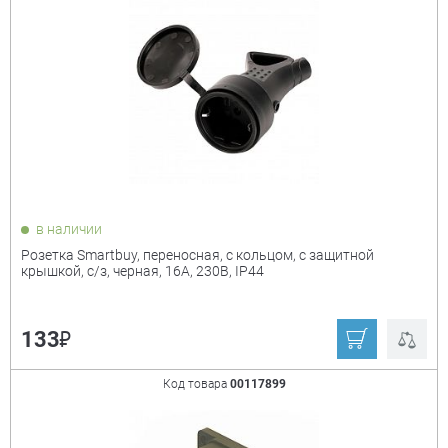
слоновая кость
чёрный
шампань
Возможность установки в рамки
+
есть
нет
Крышка
+
в наличии
Розетка Smartbuy, переносная, с кольцом, с защитной
есть
нет
крышкой, с/з, черная, 16А, 230В, IP44
Кол-во мест
+
₽
133
1
2
Код товара
00117899
3
4