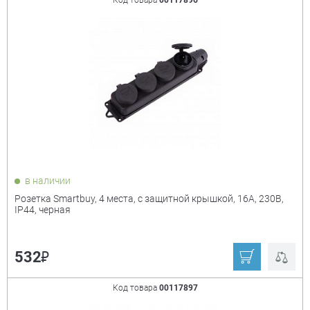
Союз
ЭРА
Код товара
00117896
IEK
Legrand
Ещё
Установка
+
на кабель
открытая
скрытая
в наличии
Розетка Smartbuy, 4 места, с защитной крышкой, 16А, 230В,
Цвет
+
IP44, черная
белый
венге
₽
532
графит
жемчуг
серебро
синий
Код товара
00117897