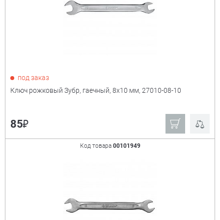
₽
Показать только
под заказ
товары в наличии
Ключ рожковый Зубр, гаечный, 8x10 мм, 27010-08-10
Производитель:
+
₽
85
Derzhi
Stayer
Код товара
00101949
Matrix
Sparta
Kraftool
Зубр
Ещё