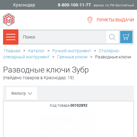
Краснодар
8-800-100-11-77
звонок по РФ бесплатный
ПУНКТЫ ВЫДАЧИ
всё для
ремонта
Каталог товаров
Главная
>
Каталог
>
Ручной инструмент
>
Столярно-
слесарный инструмент
>
Гаечные ключи
>
Разводные ключи
Разводные ключи Зубр
(Найдено товаров в Краснодар: 19)
Фильтр
Код товара
00102892
Сорт. по:
Цене
Популярности
Цена:
+