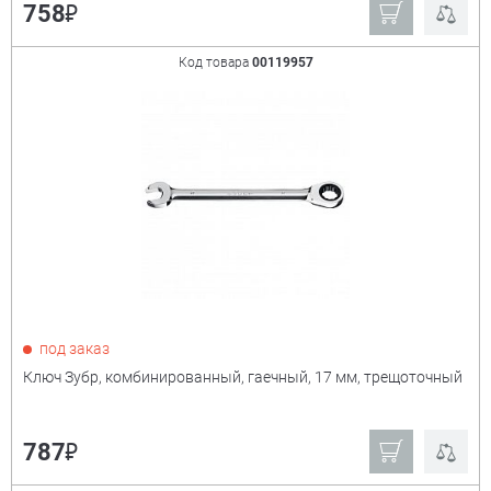
₽
758
Код товара
00119957
под заказ
Ключ Зубр, комбинированный, гаечный, 17 мм, трещоточный
₽
787