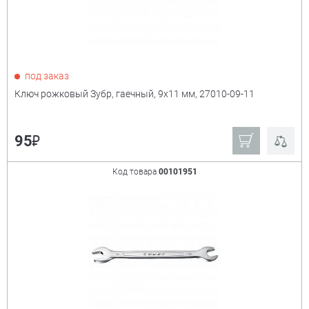
Размер
+
1,5"
10 мм
10"
10х12 мм
под заказ
Ключ рожковый Зубр, гаечный, 9x11 мм, 27010-09-11
12"
12х13 мм
13 мм
13х14 мм
₽
95
15 мм
16 мм
17 мм
Код товара
00101951
19 мм
2"
22 мм
22х24 мм
24 мм
32 мм
6"
8"
8х10 мм
9х11 мм