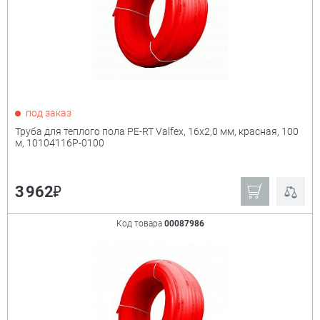
₽
Показать только
под заказ
товары в наличии
Труба для теплого пола PE-RT Valfex, 16х2,0 мм, красная, 100
м, 10104116Р-0100
Производитель:
+
₽
3 962
Valfex
Ещё
Код товара
00087986
Размер
+
16х2,0 мм