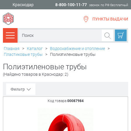
Краснодар
8-800-100-11-77
звонок по РФ бесплатный
ПУНКТЫ ВЫДАЧИ
всё для
ремонта
Каталог товаров
Главная
>
Каталог
>
Водоснабжение и отопление
>
Пластиковые трубы
>
Полиэтиленовые трубы
Полиэтиленовые трубы
(Найдено товаров в Краснодар: 2)
Фильтр
Код товара
00087984
Сорт. по:
Цене
Популярности
Цена:
+