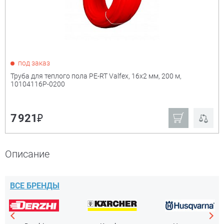
Материал корпуса
+
полиэтилен PE-RT
Тип присоединения
+
под заказ
Труба для теплого пола PE-RT Valfex, 16х2 мм, 200 м,
механическая
10104116Р-0200
фиксация
₽
7 921
Описание
ВСЕ БРЕНДЫ