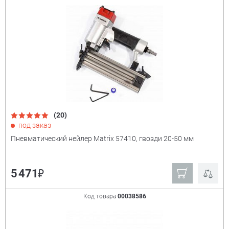
Gigant
Ryobi
Matrix
Зубр
Кратон
Ещё
Мощность
+
(20)
под заказ
Пневматический нейлер Matrix 57410, гвозди 20-50 мм
₽
5 471
Код товара
00038586