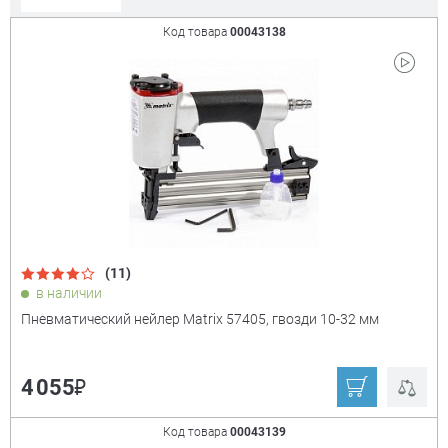
Код товара
00043138
Сорт. по:
Цене
Популярности
Цена:
+
₽
(11)
Показать только
в наличии
товары в наличии
Пневматический нейлер Matrix 57405, гвозди 10-32 мм
Производитель:
+
₽
4 055
Derzhi
Champion
Код товара
00043139