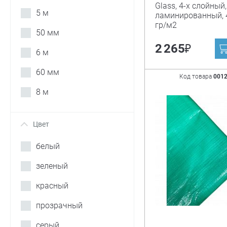
Glass, 4-х слойный,
5 м
ламинированный, 4
гр/м2
50 мм
₽
2 265
6 м
60 мм
Код товара
001
8 м
Цвет
+
белый
зеленый
красный
прозрачный
серый