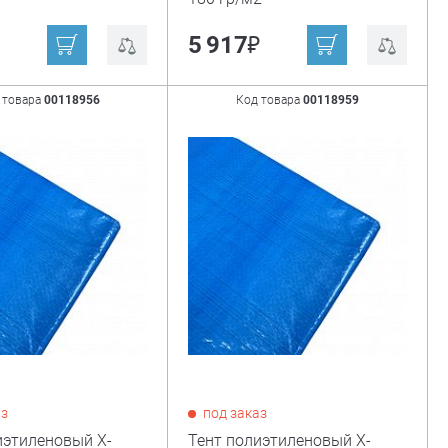
₽
₽
5 917
 товара
00118956
Код товара
00118959
аз
под заказ
иэтиленовый X-
Тент полиэтиленовый X-