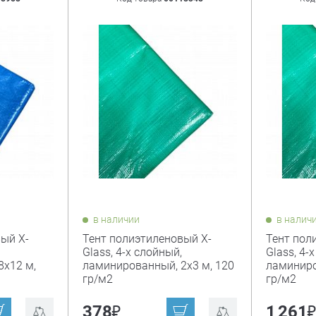
в наличии
в налич
ый X-
Тент полиэтиленовый X-
Тент пол
Glass, 4-х слойный,
Glass, 4-
8х12 м,
ламинированный, 2х3 м, 120
ламиниро
гр/м2
гр/м2
₽
378
1 261