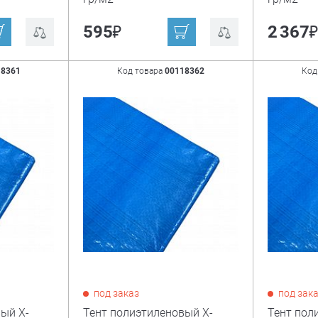
₽
595
2 367
18361
Код товара
00118362
Код
под заказ
под зак
ый X-
Тент полиэтиленовый X-
Тент пол