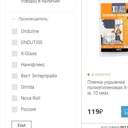
товары в наличии
Производитель:
+
Onduline
ONDUTISS
X-Glass
Нанофлекс
в наличии
Вест Энтерпрайз
Пленка укрывная
Grinda
полиэтиленовая X-
м, 10 мкм
Nova Roll
Россия
₽
119
Ещё
Код товара
001