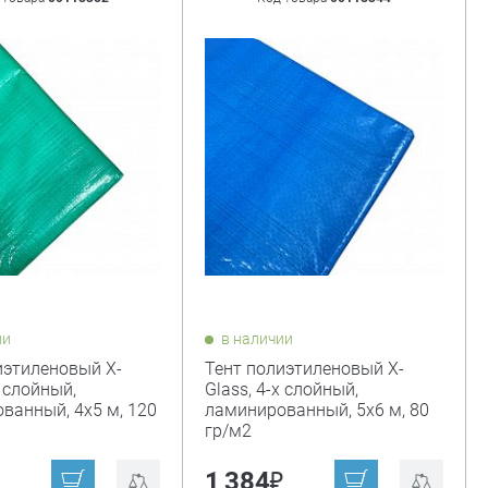
ии
в наличии
иэтиленовый X-
Тент полиэтиленовый X-
х слойный,
Glass, 4-х слойный,
ванный, 4х5 м, 120
ламинированный, 5х6 м, 80
гр/м2
₽
₽
1 384