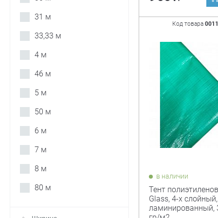
31 м
Код товара
001
33,33 м
4 м
46 м
5 м
50 м
6 м
7 м
8 м
в наличии
80 м
Тент полиэтиленов
Glass, 4-х слойный,
ламинированный, 3
гр/м2