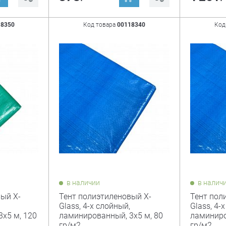
18350
Код товара
00118340
Код
в наличии
в налич
ый X-
Тент полиэтиленовый X-
Тент пол
Glass, 4-х слойный,
Glass, 4-
х5 м, 120
ламинированный, 3х5 м, 80
ламиниро
гр/м2
гр/м2