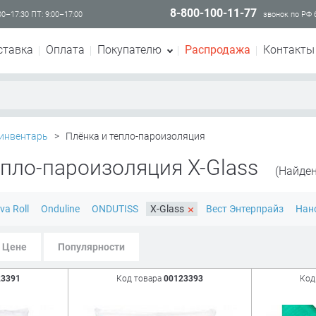
8-800-100-11-77
00–17:30 ПТ: 9:00–17:00
звонок по РФ
ставка
Оплата
Покупателю
Распродажа
Контакты
инвентарь
>
Плёнка и тепло-пароизоляция
епло-пароизоляция X-Glass
(Найден
×
va Roll
Onduline
ONDUTISS
X-Glass
Вест Энтерпрайз
Нан
Цене
Популярности
23391
Код товара
00123393
Код