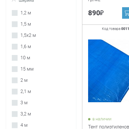
Ширина
+
₽
890
1,2 м
1,5 м
Код товара
001
1,5х2 м
1,6 м
10 м
15 мм
2 м
2,1 м
3 м
3,2 м
в наличии
4 м
Тент полиэтиленов