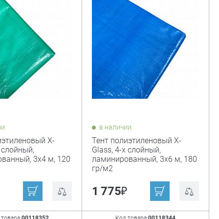
ии
в наличии
иэтиленовый X-
Тент полиэтиленовый X-
х слойный,
Glass, 4-х слойный,
ванный, 3х4 м, 120
ламинированный, 3х6 м, 180
гр/м2
₽
1 775
 товара
00118352
Код товара
00118344