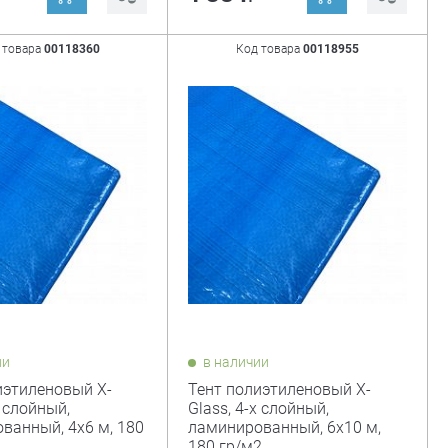
 товара
00118360
Код товара
00118955
ии
в наличии
иэтиленовый X-
Тент полиэтиленовый X-
х слойный,
Glass, 4-х слойный,
ванный, 4х6 м, 180
ламинированный, 6х10 м,
180 гр/м2