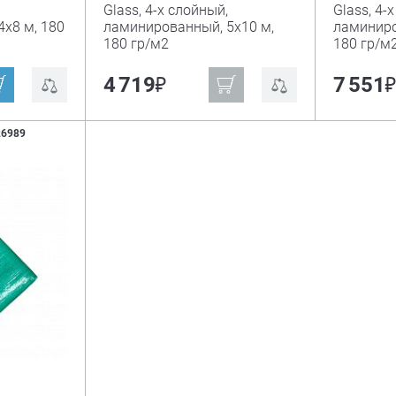
Glass, 4-х слойный,
Glass, 4-
х8 м, 180
ламинированный, 5х10 м,
ламиниро
180 гр/м2
180 гр/м
₽
4 719
7 551
26989