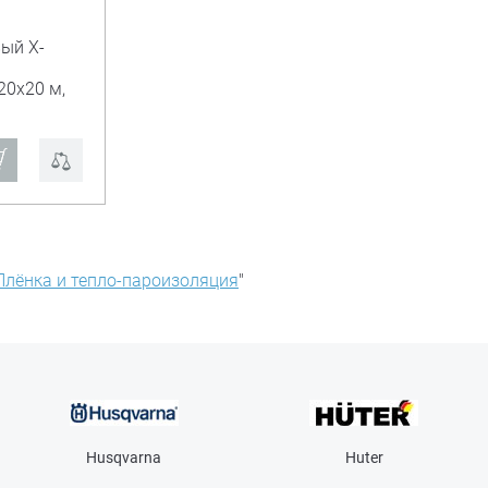
ый X-
20х20 м,
Плёнка и тепло-пароизоляция
"
Husqvarna
Huter