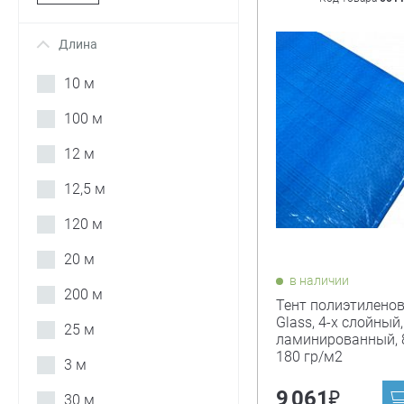
Длина
+
10 м
100 м
12 м
12,5 м
120 м
20 м
в наличии
200 м
Тент полиэтиленов
Glass, 4-х слойный,
25 м
ламинированный, 
180 гр/м2
3 м
₽
9 061
30 м