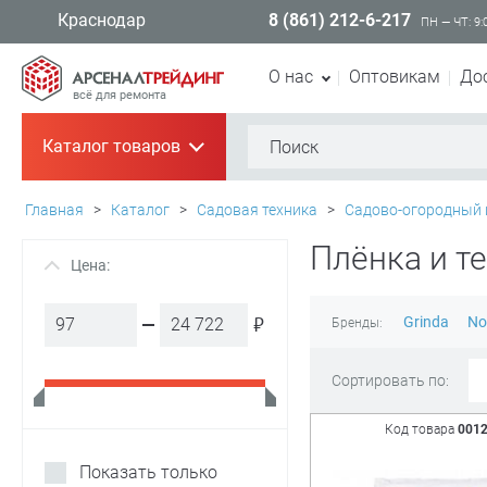
8 (861) 212-6-217
Краснодар
ПН — ЧТ: 9:
О нас
Оптовикам
До
всё для ремонта
Каталог товаров
+
Главная
>
Каталог
>
Садовая техника
>
Садово-огородный 
Плёнка и т
Цена:
+
₽
Grinda
No
Бренды:
Сортировать по:
Код товара
001
Показать только