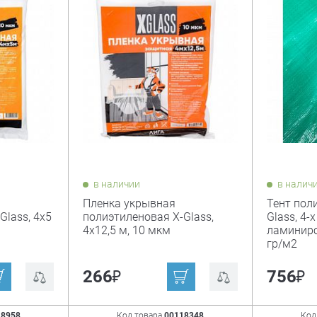
в наличии
в налич
Пленка укрывная
Тент пол
Glass, 4х5
полиэтиленовая X-Glass,
Glass, 4-
4х12,5 м, 10 мкм
ламиниро
гр/м2
₽
₽
266
756
18958
Код товара
00118348
Код