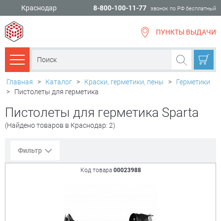
Краснодар
8-800-100-11-77
звонок по РФ бесплатный
ПУНКТЫ ВЫДАЧИ
всё для
ремонта
Каталог товаров
Главная
>
Каталог
>
Краски, герметики, пены
>
Герметики
>
Пистолеты для герметика
Пистолеты для герметика Sparta
(Найдено товаров в Краснодар: 2)
Фильтр
Код товара
00023988
Сорт. по:
Цене
Популярности
Цена:
+