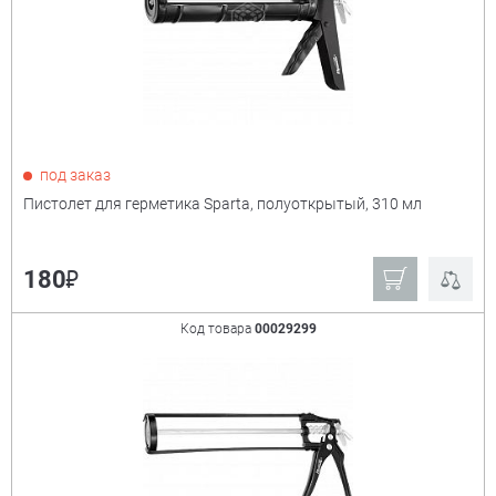
₽
Показать только
под заказ
товары в наличии
Пистолет для герметика Sparta, полуоткрытый, 310 мл
Производитель:
+
₽
180
Derzhi
MIRAX
Код товара
00029299
Tech-KREP
Stayer
Sparta
Зубр
Ещё