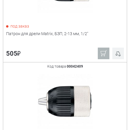
Посадка
+
1/2"
3/8"
под заказ
В18
Патрон для дрели Matrix, БЗП, 2-13 мм, 1/2"
Диаметр зажимаемого сверла
+
₽
505
1-10 мм
1,5-13 мм
Код товара
00042409
2-13 мм
3-16 мм