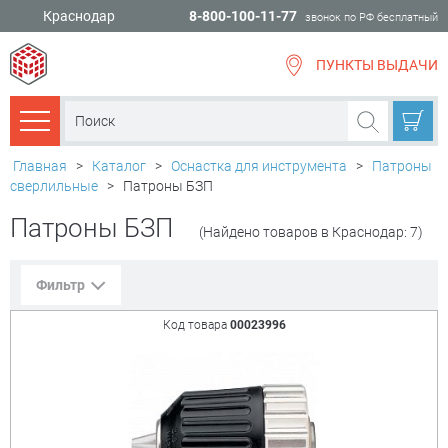
Краснодар
8-800-100-11-77
звонок по РФ бесплатный
ПУНКТЫ ВЫДАЧИ
всё для
ремонта
Каталог товаров
Главная
>
Каталог
>
Оснастка для инструмента
>
Патроны
сверлильные
>
Патроны БЗП
Патроны БЗП
(Найдено товаров в Краснодар: 7)
Фильтр
Код товара
00023996
Сорт. по:
Цене
Популярности
Цена:
+
₽