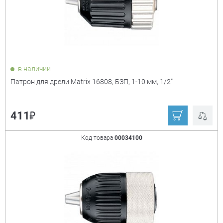
Показать только
в наличии
товары в наличии
Патрон для дрели Matrix 16808, БЗП, 1-10 мм, 1/2"
Производитель:
+
₽
411
Matrix
Сибртех
Код товара
00034100
Ещё
Тип
+
быстрозажимной
ключевой